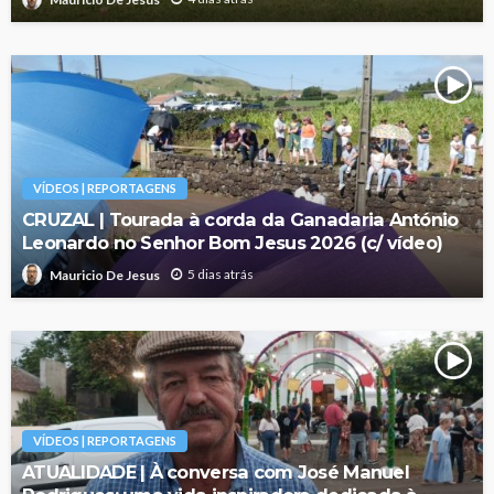
VÍDEOS | REPORTAGENS
CRUZAL | Tourada à corda da Ganadaria António
Leonardo no Senhor Bom Jesus 2026 (c/ vídeo)
5 dias atrás
Mauricio De Jesus
VÍDEOS | REPORTAGENS
ATUALIDADE | À conversa com José Manuel