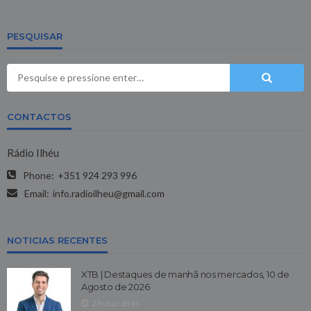
PESQUISAR
CONTACTOS
Rádio Ilhéu
Phone:
+351 924 293 996
Email:
info.radioilheu@gmail.com
NOTICIAS RECENTES
XTB | Destaques de manhã nos mercados, 10 de
Agosto de 2026
2 horas atrás