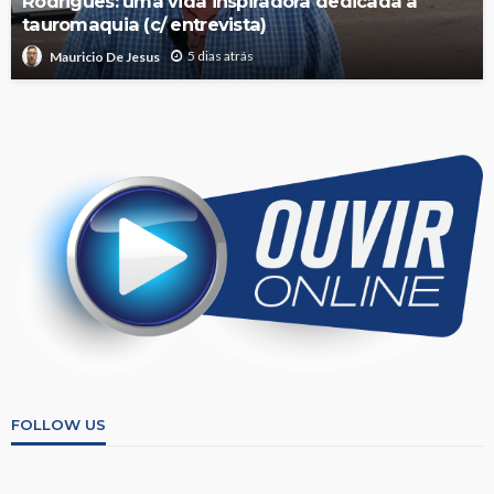
Rodrigues: uma vida inspiradora dedicada à
tauromaquia (c/ entrevista)
5 dias atrás
Mauricio De Jesus
FOLLOW US