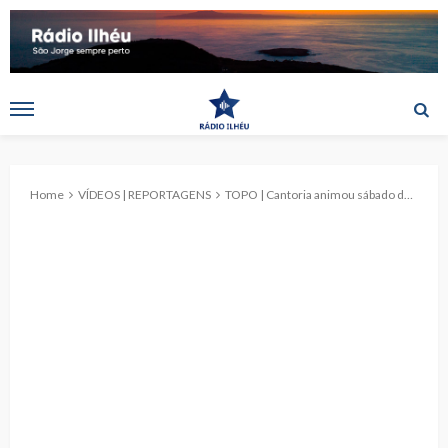
Home
VÍDEOS | REPORTAGENS
TOPO | Cantoria animou sábado do 5.º Jantar do Divino Espírito Santo (c/vídeo)