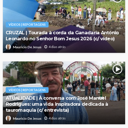
VÍDEOS | REPORTAGENS
CRUZAL | Tourada à corda da Ganadaria António
Leonardo no Senhor Bom Jesus 2026 (c/ vídeo)
4 dias atrás
Mauricio De Jesus
VÍDEOS | REPORTAGENS
ATUALIDADE | À conversa com José Manuel
Rodrigues: uma vida inspiradora dedicada à
tauromaquia (c/ entrevista)
4 dias atrás
Mauricio De Jesus