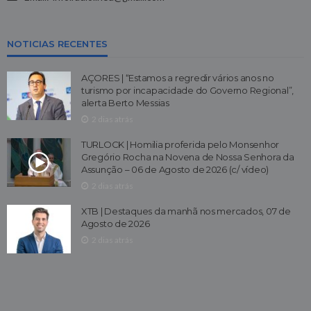
NOTICIAS RECENTES
AÇORES | “Estamos a regredir vários anos no
turismo por incapacidade do Governo Regional”,
alerta Berto Messias
2 dias atrás
TURLOCK | Homilia proferida pelo Monsenhor
Gregório Rocha na Novena de Nossa Senhora da
Assunção – 06 de Agosto de 2026 (c/ vídeo)
2 dias atrás
XTB | Destaques da manhã nos mercados, 07 de
Agosto de 2026
2 dias atrás