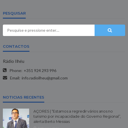
PESQUISAR
CONTACTOS
Rádio Ilhéu
Phone:
+351 924 293 996
Email:
info.radioilheu@gmail.com
NOTICIAS RECENTES
AÇORES | “Estamos a regredir vários anos no
turismo por incapacidade do Governo Regional”,
alerta Berto Messias