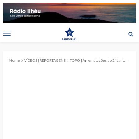
Home
VÍDEOS | REPORTAGENS
TOPO | Arrematações do 5.º Jantar em Louvor ao Divino Espírito Santo 2026 (c/ vídeo)