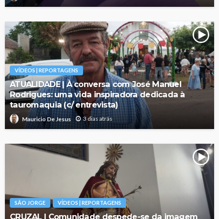
VÍDEOS | REPORTAGENS
ATUALIDADE | À conversa com José Manuel
Rodrigues: uma vida inspiradora dedicada à
tauromaquia (c/ entrevista)
3 dias atrás
Mauricio De Jesus
SÃO JORGE
VÍDEOS | REPORTAGENS
CRUZAL | Comunidade despede-se da imagem