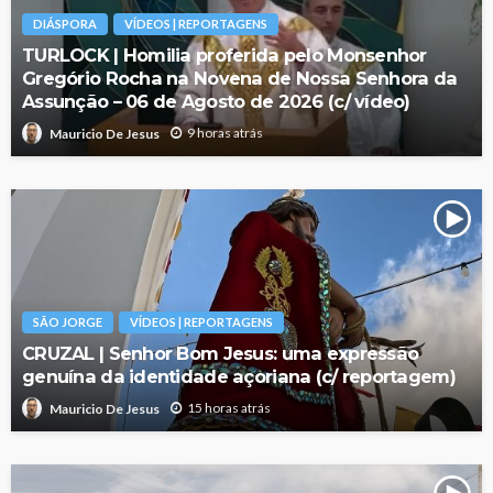
DIÁSPORA
VÍDEOS | REPORTAGENS
TURLOCK | Homilia proferida pelo Monsenhor
Gregório Rocha na Novena de Nossa Senhora da
Assunção – 06 de Agosto de 2026 (c/ vídeo)
9 horas atrás
Mauricio De Jesus
SÃO JORGE
VÍDEOS | REPORTAGENS
CRUZAL | Senhor Bom Jesus: uma expressão
genuína da identidade açoriana (c/ reportagem)
15 horas atrás
Mauricio De Jesus