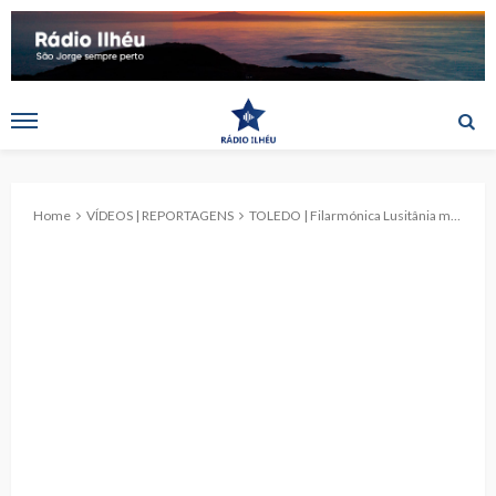
Home
VÍDEOS | REPORTAGENS
TOLEDO | Filarmónica Lusitânia marcou presença na festa em honra de São José (c/vídeo)