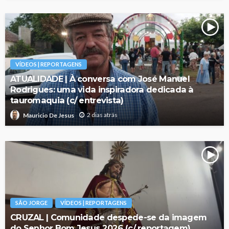
VÍDEOS | REPORTAGENS
ATUALIDADE | À conversa com José Manuel
Rodrigues: uma vida inspiradora dedicada à
tauromaquia (c/ entrevista)
2 dias atrás
Mauricio De Jesus
SÃO JORGE
VÍDEOS | REPORTAGENS
CRUZAL | Comunidade despede-se da imagem
do Senhor Bom Jesus 2026 (c/ reportagem)