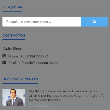
PESQUISAR
CONTACTOS
Rádio Ilhéu
Phone:
+351 924 293 996
Email:
info.radioilheu@gmail.com
NOTICIAS RECENTES
AÇORES | “Estamos a regredir vários anos no
turismo por incapacidade do Governo Regional”,
alerta Berto Messias
8 horas atrás