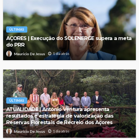
ÚLTIMAS
AÇORES | Execução do SOLENERGE supera a meta
do PRR
1 dia atrás
Mauricio De Jesus
ÚLTIMAS
ATUALIDADE | António Ventura apresenta
resultados e estratégia de valorização das
Reservas Florestais de Recreio dos Açores
1 dia atrás
Mauricio De Jesus