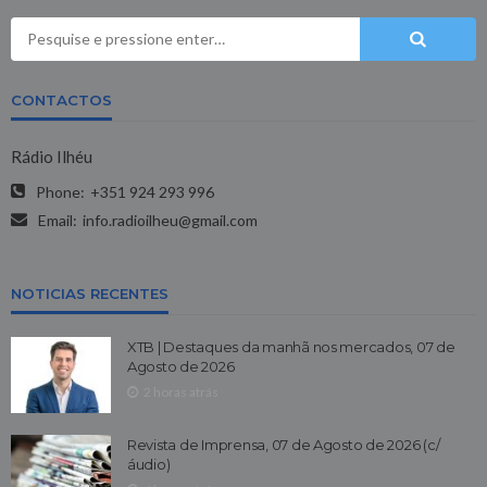
CONTACTOS
Rádio Ilhéu
Phone:
+351 924 293 996
Email:
info.radioilheu@gmail.com
NOTICIAS RECENTES
XTB | Destaques da manhã nos mercados, 07 de
Agosto de 2026
2 horas atrás
Revista de Imprensa, 07 de Agosto de 2026 (c/
áudio)