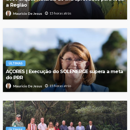
a Região
15 horas atrás
Mauricio De Jesus
ÚLTIMAS
AÇORES | Execução do SOLENERGE supera a meta
do PRR
15 horas atrás
Mauricio De Jesus
ÚLTIMAS