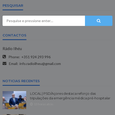
PESQUISAR
CONTACTOS
Rádio Ilhéu
Phone:
+351 924 293 996
Email:
info.radioilheu@gmail.com
NOTICIAS RECENTES
LOCAL | PSD/Açores destaca reforço das
tripulações da emergência médica pré-hospitalar
13 horas atrás