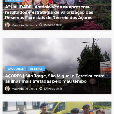
ATUALIDADE | António Ventura apresenta
resultados e estratégia de valorização das
Reservas Florestais de Recreio dos Açores
15 horas atrás
Mauricio De Jesus
SÃO JORGE
ÚLTIMAS
AÇORES | São Jorge, São Miguel e Terceira entre
as ilhas mais afetadas pelo mau tempo
15 horas atrás
Mauricio De Jesus