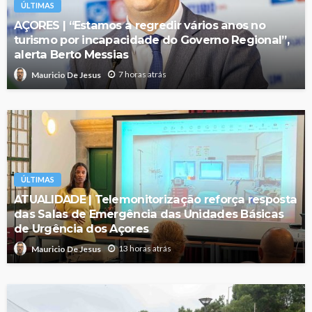
ÚLTIMAS
AÇORES | “Estamos a regredir vários anos no
turismo por incapacidade do Governo Regional”,
alerta Berto Messias
7 horas atrás
Mauricio De Jesus
ÚLTIMAS
ATUALIDADE | Telemonitorização reforça resposta
das Salas de Emergência das Unidades Básicas
de Urgência dos Açores
13 horas atrás
Mauricio De Jesus