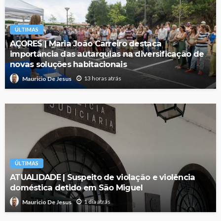
ÚLTIMAS
AÇORES | Maria João Carreiro destaca
importância das autarquias na diversificação de
novas soluções habitacionais
13 horas atrás
Mauricio De Jesus
ÚLTIMAS
ATUALIDADE | Suspeito de violação e violência
doméstica detido em São Miguel
1 dia atrás
Mauricio De Jesus