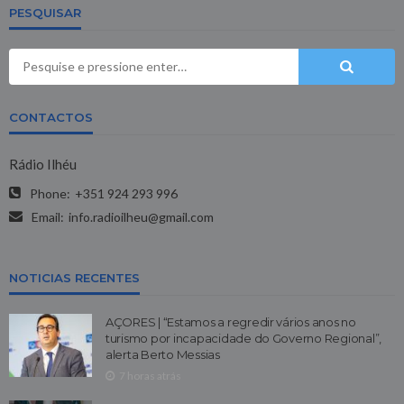
PESQUISAR
CONTACTOS
Rádio Ilhéu
Phone:
+351 924 293 996
Email:
info.radioilheu@gmail.com
NOTICIAS RECENTES
AÇORES | “Estamos a regredir vários anos no
turismo por incapacidade do Governo Regional”,
alerta Berto Messias
7 horas atrás