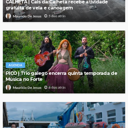
CALHETA | Cais da Calheta recebe atividade
gratuita de vela e canoagem
5 dias atrás
Mauricio De Jesus
AGENDA
PICO | Trio galego encerra quinta temporada de
Música no Forte
6 dias atrás
Mauricio De Jesus