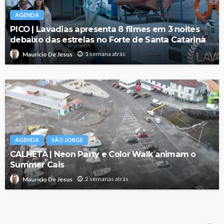
AGENDA
PICO | Lavadias apresenta 8 filmes em 3 noites
debaixo das estrelas no Forte de Santa Catarina
1 semana atrás
Mauricio De Jesus
AGENDA
SÃO JORGE
CALHETA | Neon Party e Color Walk animam o
Summer Cais
2 semanas atrás
Mauricio De Jesus