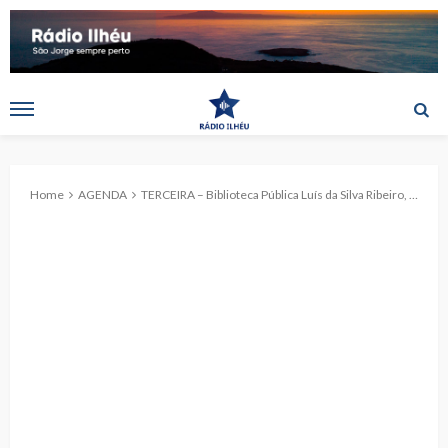
Home
AGENDA
TERCEIRA – Biblioteca Pública Luís da Silva Ribeiro, em Angra do Heroísmo, promove vídeo-palestra sobre “Desperdício Zero”