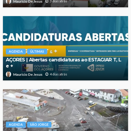
3 dias atrás
Mauricio De Jesus
AGENDA
ÚLTIMAS
AÇORES | Abertas candidaturas ao ESTAGIAR T, L
e +
4 dias atrás
Mauricio De Jesus
AGENDA
SÃO JORGE