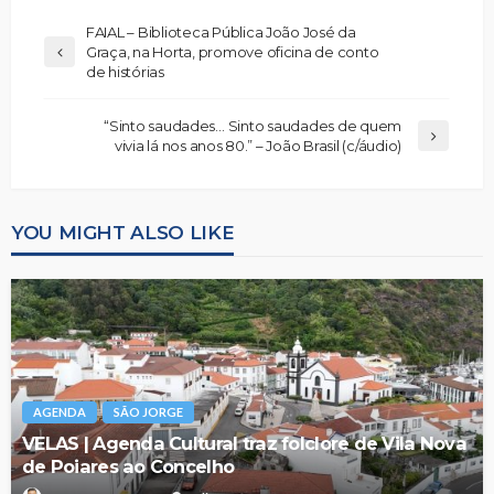
FAIAL – Biblioteca Pública João José da
Graça, na Horta, promove oficina de conto
de histórias
“Sinto saudades… Sinto saudades de quem
vivia lá nos anos 80.” – João Brasil (c/áudio)
YOU MIGHT ALSO LIKE
AGENDA
SÃO JORGE
VELAS | Agenda Cultural traz folclore de Vila Nova
de Poiares ao Concelho