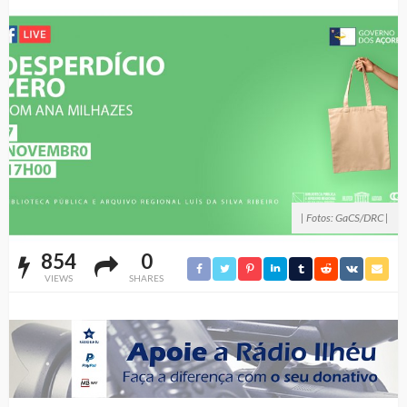
| Fotos: GaCS/DRC |
854
0
VIEWS
SHARES