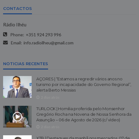
CONTACTOS
Rádio Ilhéu
Phone:
+351 924 293 996
Email:
info.radioilheu@gmail.com
NOTICIAS RECENTES
AÇORES | “Estamos a regredir vários anos no
turismo por incapacidade do Governo Regional”,
alerta Berto Messias
2 dias atrás
TURLOCK | Homilia proferida pelo Monsenhor
Gregório Rocha na Novena de Nossa Senhora da
Assunção – 06 de Agosto de 2026 (c/ vídeo)
2 dias atrás
XTB | Destaques da manhã nos mercados, 07 de