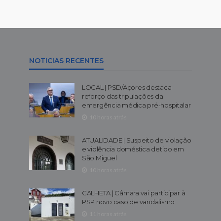
NOTICIAS RECENTES
LOCAL | PSD/Açores destaca
reforço das tripulações da
emergência médica pré-hospitalar
10 horas atrás
ATUALIDADE | Suspeito de violação
e violência doméstica detido em
São Miguel
10 horas atrás
CALHETA | Câmara vai participar à
PSP novo caso de vandalismo
11 horas atrás