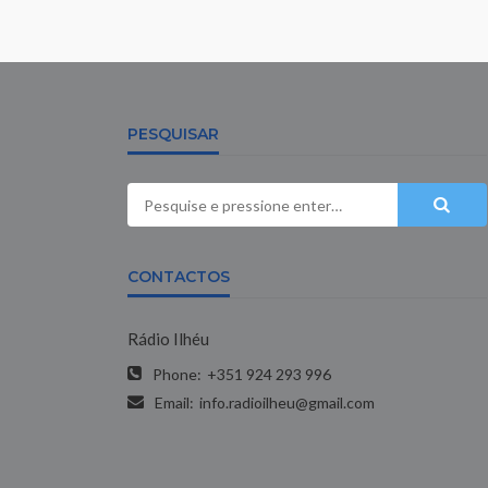
PESQUISAR
CONTACTOS
Rádio Ilhéu
Phone:
+351 924 293 996
Email:
info.radioilheu@gmail.com