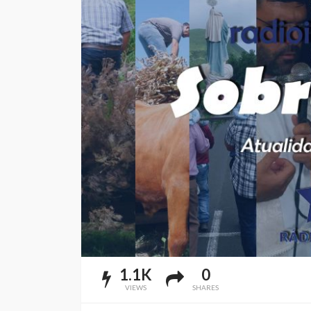
1.1K
0
VIEWS
SHARES