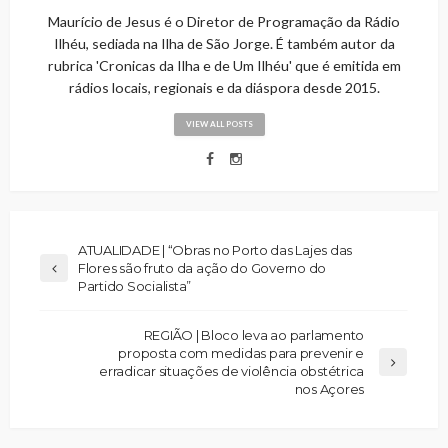
Maurício de Jesus é o Diretor de Programação da Rádio
Ilhéu, sediada na Ilha de São Jorge. É também autor da
rubrica 'Cronicas da Ilha e de Um Ilhéu' que é emitida em
rádios locais, regionais e da diáspora desde 2015.
VIEW ALL POSTS
ATUALIDADE | “Obras no Porto das Lajes das
Flores são fruto da ação do Governo do
Partido Socialista”
REGIÃO | Bloco leva ao parlamento
proposta com medidas para prevenir e
erradicar situações de violência obstétrica
nos Açores