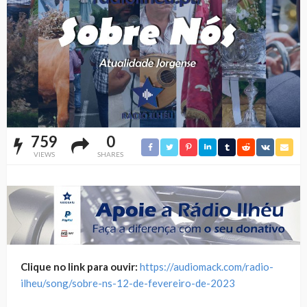
759
0
VIEWS
SHARES
Clique no link para ouvir:
https://audiomack.com/radio-
ilheu/song/sobre-ns-12-de-fevereiro-de-2023