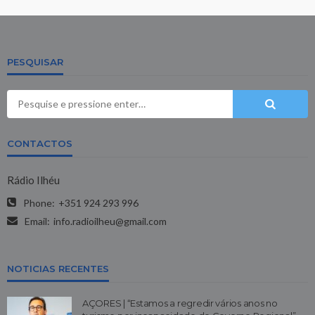
PESQUISAR
CONTACTOS
Rádio Ilhéu
Phone:
+351 924 293 996
Email:
info.radioilheu@gmail.com
NOTICIAS RECENTES
AÇORES | “Estamos a regredir vários anos no