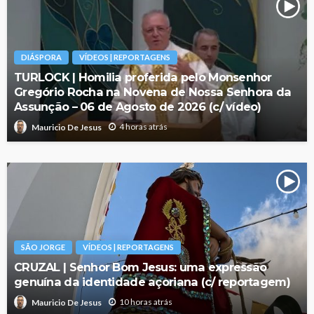
DIÁSPORA
VÍDEOS | REPORTAGENS
TURLOCK | Homilia proferida pelo Monsenhor
Gregório Rocha na Novena de Nossa Senhora da
Assunção – 06 de Agosto de 2026 (c/ vídeo)
4 horas atrás
Mauricio De Jesus
SÃO JORGE
VÍDEOS | REPORTAGENS
CRUZAL | Senhor Bom Jesus: uma expressão
genuína da identidade açoriana (c/ reportagem)
10 horas atrás
Mauricio De Jesus