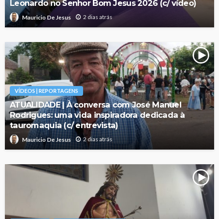
Leonardo no Senhor Bom Jesus 2026 (c/ vídeo)
2 dias atrás
Mauricio De Jesus
VÍDEOS | REPORTAGENS
ATUALIDADE | À conversa com José Manuel
Rodrigues: uma vida inspiradora dedicada à
tauromaquia (c/ entrevista)
2 dias atrás
Mauricio De Jesus