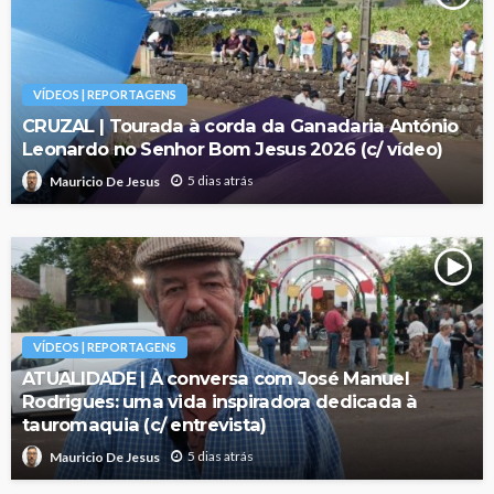
VÍDEOS | REPORTAGENS
CRUZAL | Tourada à corda da Ganadaria António
Leonardo no Senhor Bom Jesus 2026 (c/ vídeo)
5 dias atrás
Mauricio De Jesus
VÍDEOS | REPORTAGENS
ATUALIDADE | À conversa com José Manuel
Rodrigues: uma vida inspiradora dedicada à
tauromaquia (c/ entrevista)
5 dias atrás
Mauricio De Jesus