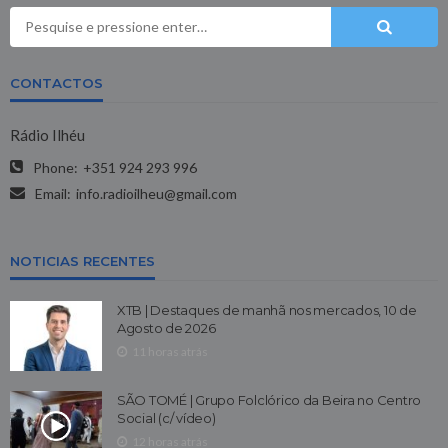
CONTACTOS
Rádio Ilhéu
Phone:
+351 924 293 996
Email:
info.radioilheu@gmail.com
NOTICIAS RECENTES
XTB | Destaques de manhã nos mercados, 10 de
Agosto de 2026
11 horas atrás
SÃO TOMÉ | Grupo Folclórico da Beira no Centro
Social (c/ vídeo)
12 horas atrás