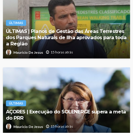
ÚLTIMAS
ÚLTIMAS | Planos de Gestão das Áreas Terrestres
dos Parques Naturais de Ilha aprovados para toda
a Região
15 horas atrás
Mauricio De Jesus
ÚLTIMAS
AÇORES | Execução do SOLENERGE supera a meta
do PRR
15 horas atrás
Mauricio De Jesus