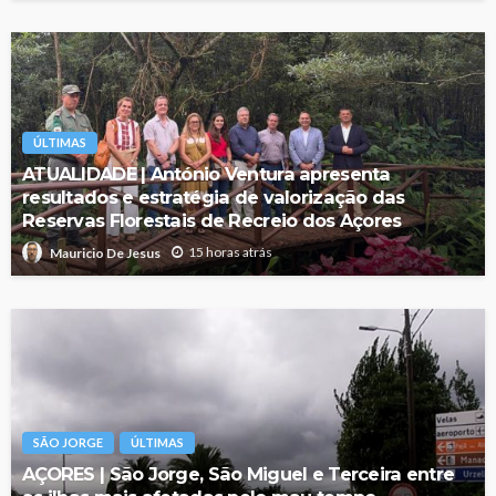
ÚLTIMAS
ATUALIDADE | António Ventura apresenta
resultados e estratégia de valorização das
Reservas Florestais de Recreio dos Açores
15 horas atrás
Mauricio De Jesus
SÃO JORGE
ÚLTIMAS
AÇORES | São Jorge, São Miguel e Terceira entre