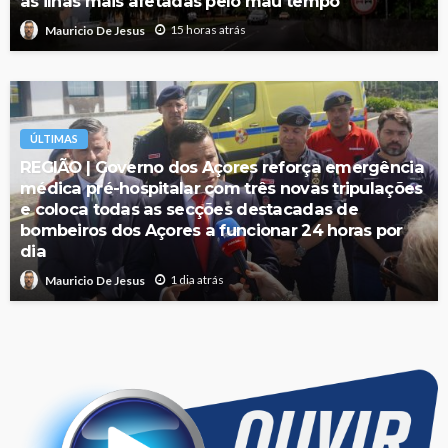
as ilhas mais afetadas pelo mau tempo
15 horas atrás
Mauricio De Jesus
ÚLTIMAS
REGIÃO | Governo dos Açores reforça emergência
médica pré-hospitalar com três novas tripulações
e coloca todas as secções destacadas de
bombeiros dos Açores a funcionar 24 horas por
dia
1 dia atrás
Mauricio De Jesus