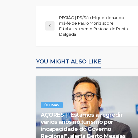
REGIÃO | PS/São Miguel denuncia
má-fé de Paulo Moniz sobre
Estabelecimento Prisional de Ponta
Delgada
YOU MIGHT ALSO LIKE
ÚLTIMAS
AÇORES | “Estamos a regredir
vários anos no turismo por
incapacidade do Governo
Regional”, alerta Berto Messias