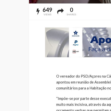
649
0
VIEWS
SHARES
O vereador do PSD/Açores na Câ
apontou em reunião de Assembleia
comunitários para a Habitação no
“Impõe-se por parte desse execut
muito mais incisiva, através da aq
orçamento verbas que permitam a