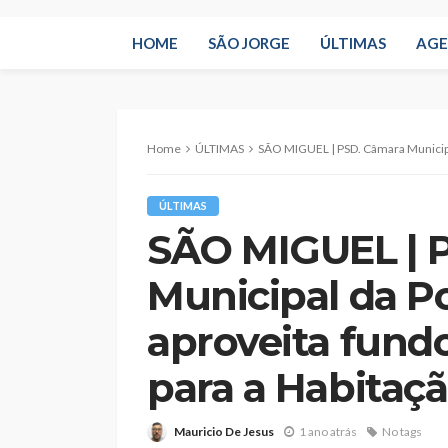
HOME
SÃO JORGE
ÚLTIMAS
AG
Home
ÚLTIMAS
SÃO MIGUEL | PSD. Câmara Municipal da Povoação
ÚLTIMAS
SÃO MIGUEL | 
Municipal da P
aproveita fund
para a Habitaç
Mauricio De Jesus
1 ano atrás
No tags