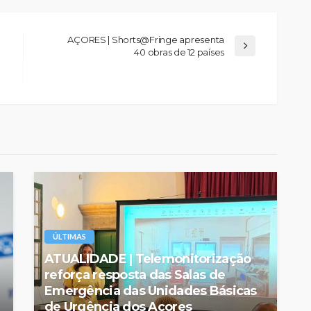
AÇORES | Shorts@Fringe apresenta
40 obras de 12 países
ÚLTIMAS
ATUALIDADE | Telemonitorização
reforça resposta das Salas de
Emergência das Unidades Básicas
de Urgência dos Açores