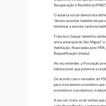
Recuperação e Resiliência (PRR)”,
O autarca social-democrata defen
“devem assentar também em parce
minimizar a enorme carência habit
Francisco Gaspar lamentou ainda
única autarquia de São Miguel “a
Habitação, financiadas pelo PRR,
Requalificação Urbana”.
No seu entender, a Povoação prec
habitacional, que potencie a estab
De acordo com o vereador do PSD
para crescimento económico que d
económicos e produtivos, traduzi
A seu ver, trata-se de verbas que
ação diversificadas e potenciado