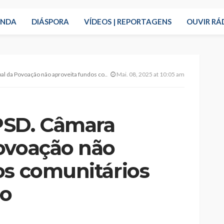
ENDA
DIÁSPORA
VÍDEOS | REPORTAGENS
OUVIR RÁ
 não aproveita fundos comunitários para a Habitação
Mai. 08, 2025 at 10:05 am
PSD. Câmara
ovoação não
os comunitários
ão