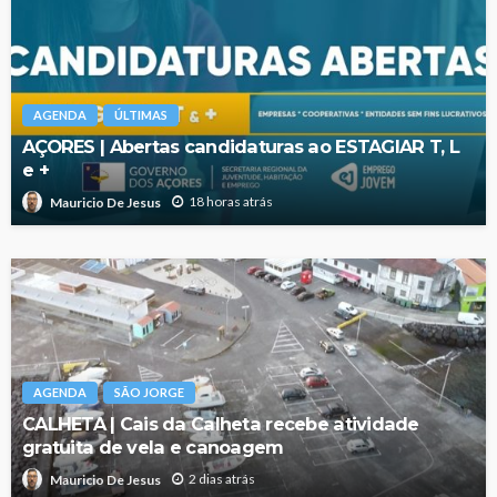
AGENDA
ÚLTIMAS
AÇORES | Abertas candidaturas ao ESTAGIAR T, L
e +
18 horas atrás
Mauricio De Jesus
AGENDA
SÃO JORGE
CALHETA | Cais da Calheta recebe atividade
gratuita de vela e canoagem
2 dias atrás
Mauricio De Jesus