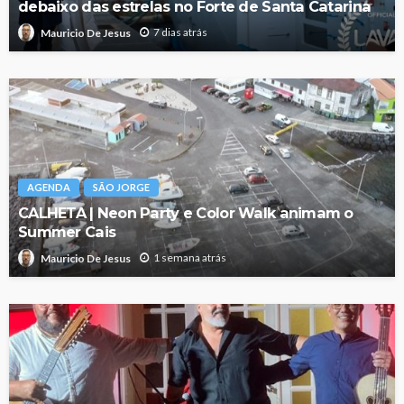
debaixo das estrelas no Forte de Santa Catarina
7 dias atrás
Mauricio De Jesus
AGENDA
SÃO JORGE
CALHETA | Neon Party e Color Walk animam o
Summer Cais
1 semana atrás
Mauricio De Jesus