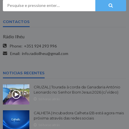
CONTACTOS
Rádio Ilhéu
Phone:
+351 924 293 996
Email:
info.radioilheu@gmail.com
NOTICIAS RECENTES
CRUZAL | Tourada à corda da Ganadaria António
Leonardo no Senhor Bom Jesus 2026 (c/ vídeo)
16 horas atrás
CALHETA | Incubadora Calheta I2B está agora mais
próxima através das redes sociais
16 horas atrás