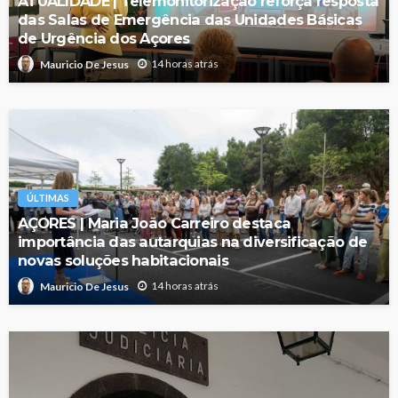
ATUALIDADE | Telemonitorização reforça resposta
das Salas de Emergência das Unidades Básicas
de Urgência dos Açores
14 horas atrás
Mauricio De Jesus
ÚLTIMAS
AÇORES | Maria João Carreiro destaca
importância das autarquias na diversificação de
novas soluções habitacionais
14 horas atrás
Mauricio De Jesus