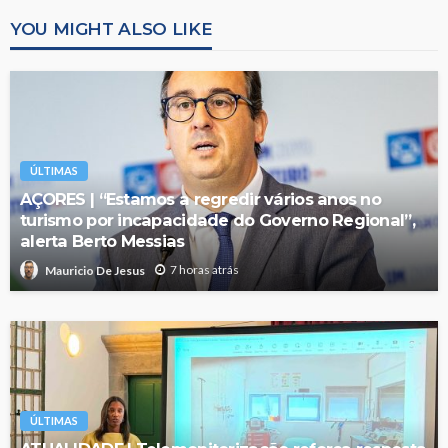
YOU MIGHT ALSO LIKE
ÚLTIMAS
AÇORES | “Estamos a regredir vários anos no
turismo por incapacidade do Governo Regional”,
alerta Berto Messias
7 horas atrás
Mauricio De Jesus
ÚLTIMAS