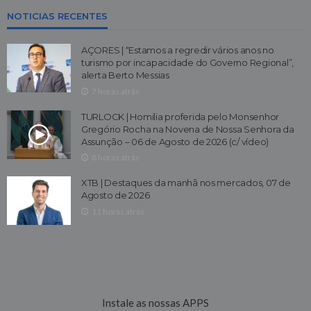
NOTICIAS RECENTES
AÇORES | “Estamos a regredir vários anos no
turismo por incapacidade do Governo Regional”,
alerta Berto Messias
7 horas atrás
TURLOCK | Homilia proferida pelo Monsenhor
Gregório Rocha na Novena de Nossa Senhora da
Assunção – 06 de Agosto de 2026 (c/ vídeo)
8 horas atrás
XTB | Destaques da manhã nos mercados, 07 de
Agosto de 2026
11 horas atrás
Instale as nossas APPS