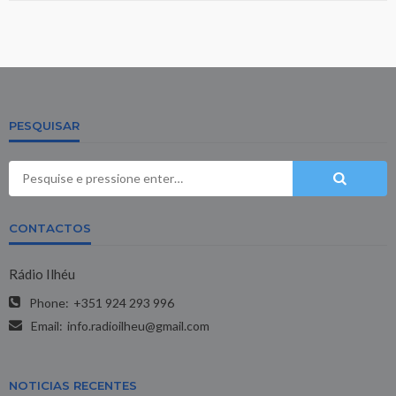
PESQUISAR
CONTACTOS
Rádio Ilhéu
Phone:
+351 924 293 996
Email:
info.radioilheu@gmail.com
NOTICIAS RECENTES