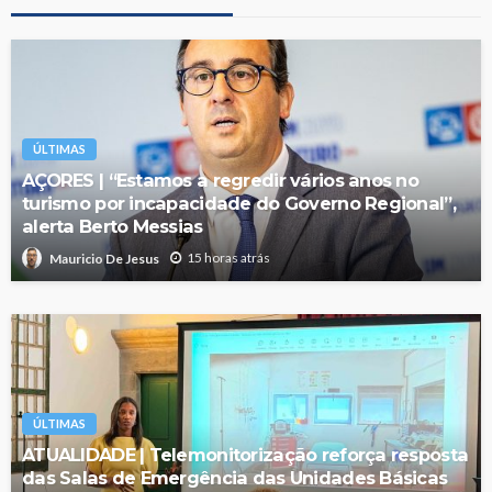
ÚLTIMAS
AÇORES | “Estamos a regredir vários anos no
turismo por incapacidade do Governo Regional”,
alerta Berto Messias
15 horas atrás
Mauricio De Jesus
ÚLTIMAS
ATUALIDADE | Telemonitorização reforça resposta
das Salas de Emergência das Unidades Básicas