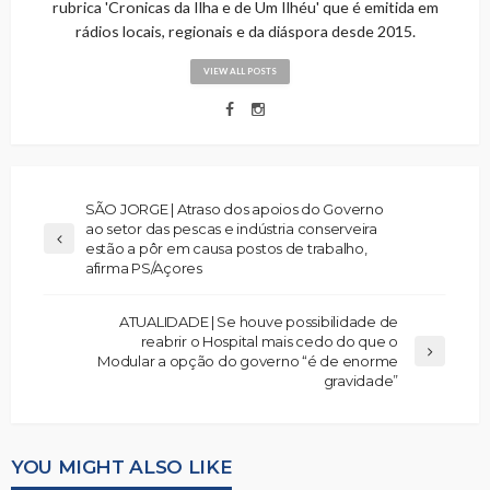
rubrica 'Cronicas da Ilha e de Um Ilhéu' que é emitida em
rádios locais, regionais e da diáspora desde 2015.
VIEW ALL POSTS
SÃO JORGE | Atraso dos apoios do Governo
ao setor das pescas e indústria conserveira
estão a pôr em causa postos de trabalho,
afirma PS/Açores
ATUALIDADE | Se houve possibilidade de
reabrir o Hospital mais cedo do que o
Modular a opção do governo “é de enorme
gravidade”
YOU MIGHT ALSO LIKE