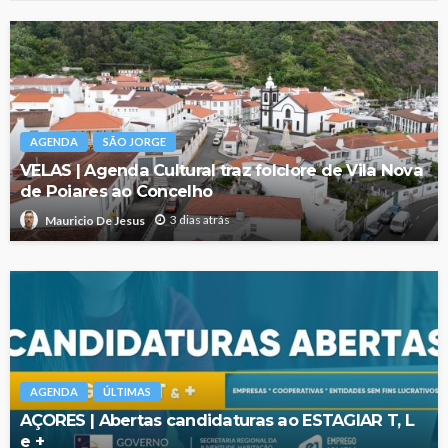
AGENDA
SÃO JORGE
VELAS | Agenda Cultural traz folclore de Vila Nova
de Poiares ao Concelho
3 dias atrás
Mauricio De Jesus
AGENDA
ÚLTIMAS
AÇORES | Abertas candidaturas ao ESTAGIAR T, L
e +