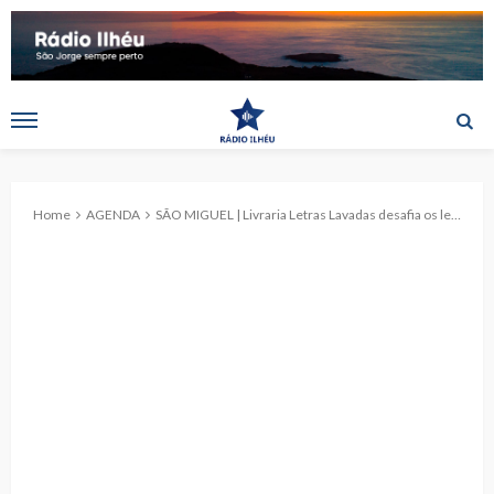
Home
AGENDA
SÃO MIGUEL | Livraria Letras Lavadas desafia os leitores a terem um encontro às cegas com livros e a encontrar cartas de amor espalhadas pela cidade de Ponta Delgada na semana de São Valentim