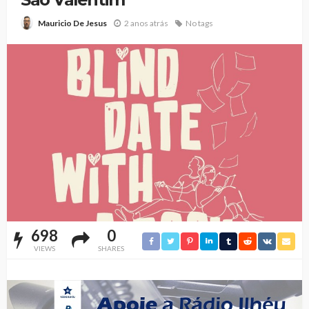
2 anos atrás
No tags
Mauricio De Jesus
698
0
VIEWS
SHARES