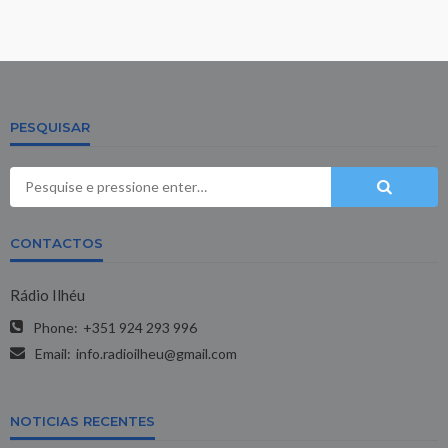
PESQUISAR
CONTACTOS
Rádio Ilhéu
Phone:
+351 924 293 996
Email:
info.radioilheu@gmail.com
NOTICIAS RECENTES