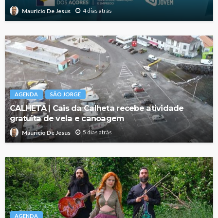
4 dias atrás
Mauricio De Jesus
AGENDA
SÃO JORGE
CALHETA | Cais da Calheta recebe atividade
gratuita de vela e canoagem
5 dias atrás
Mauricio De Jesus
AGENDA