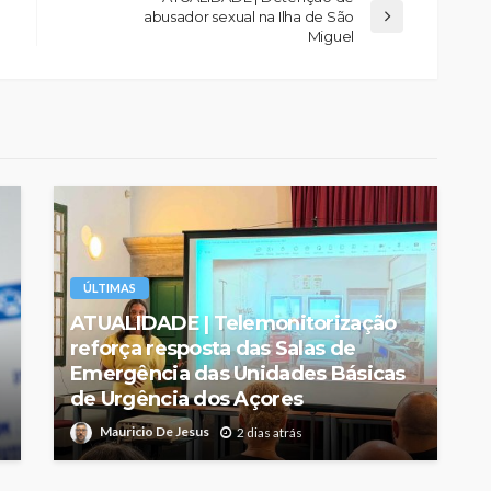
abusador sexual na Ilha de São
Miguel
ÚLTIMAS
ATUALIDADE | Telemonitorização
reforça resposta das Salas de
Emergência das Unidades Básicas
de Urgência dos Açores
Mauricio De Jesus
2 dias atrás