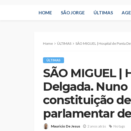
HOME
SÃO JORGE
ÚLTIMAS
AG
Home
ÚLTIMAS
SÃO MIGUEL | Hospital de Ponta Delgada. Nuno Barata
ÚLTIMAS
SÃO MIGUEL | H
Delgada. Nuno 
constituição d
parlamentar de
Mauricio De Jesus
2 anos atrás
No tags