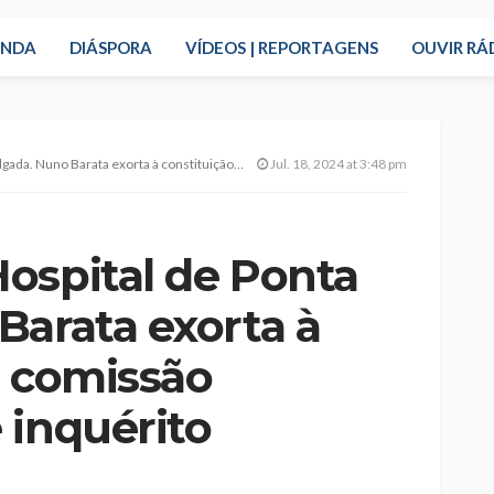
ENDA
DIÁSPORA
VÍDEOS | REPORTAGENS
OUVIR RÁ
 exorta à constituição de comissão parlamentar de inquérito
Jul. 18, 2024 at 3:48 pm
ospital de Ponta
Barata exorta à
e comissão
 inquérito