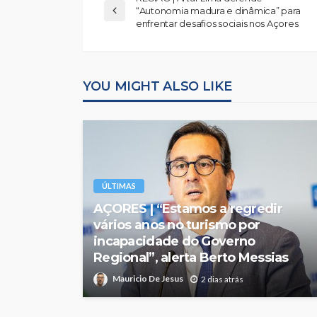
“Autonomia madura e dinâmica” para
enfrentar desafios sociais nos Açores
YOU MIGHT ALSO LIKE
ÚLTIMAS
AÇORES | “Estamos a regredir
vários anos no turismo por
incapacidade do Governo
Regional”, alerta Berto Messias
Mauricio De Jesus
2 dias atrás