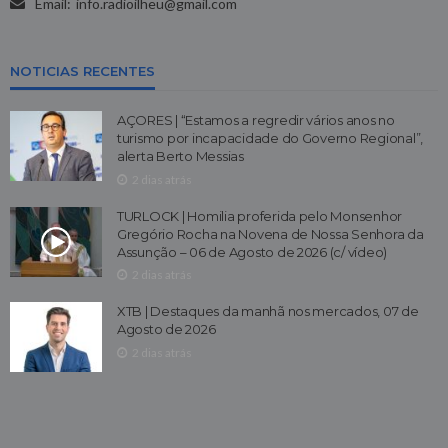
Email:
info.radioilheu@gmail.com
NOTICIAS RECENTES
AÇORES | “Estamos a regredir vários anos no
turismo por incapacidade do Governo Regional”,
alerta Berto Messias
2 dias atrás
TURLOCK | Homilia proferida pelo Monsenhor
Gregório Rocha na Novena de Nossa Senhora da
Assunção – 06 de Agosto de 2026 (c/ vídeo)
2 dias atrás
XTB | Destaques da manhã nos mercados, 07 de
Agosto de 2026
2 dias atrás