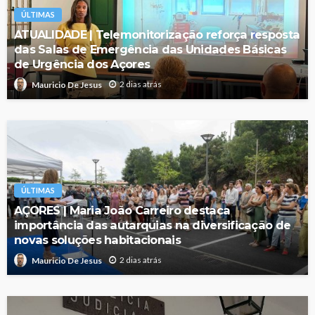
ÚLTIMAS
ATUALIDADE | Telemonitorização reforça resposta
das Salas de Emergência das Unidades Básicas
de Urgência dos Açores
2 dias atrás
Mauricio De Jesus
ÚLTIMAS
AÇORES | Maria João Carreiro destaca
importância das autarquias na diversificação de
novas soluções habitacionais
2 dias atrás
Mauricio De Jesus