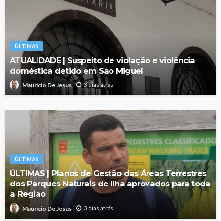
ÚLTIMAS
ATUALIDADE | Suspeito de violação e violência
doméstica detido em São Miguel
3 dias atrás
Mauricio De Jesus
ÚLTIMAS
ÚLTIMAS | Planos de Gestão das Áreas Terrestres
dos Parques Naturais de Ilha aprovados para toda
a Região
3 dias atrás
Mauricio De Jesus