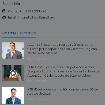
Rádio Ilhéu
Phone:
+351 924 293 996
Email:
info.radioilheu@gmail.com
NOTICIAS RECENTES
AÇORES | “Estamos a regredir vários anos no
turismo por incapacidade do Governo Regional”,
alerta Berto Messias
17 horas atrás
TURLOCK | Homilia proferida pelo Monsenhor
Gregório Rocha na Novena de Nossa Senhora da
Assunção – 06 de Agosto de 2026 (c/ vídeo)
18 horas atrás
XTB | Destaques da manhã nos mercados, 07 de
Agosto de 2026
21 horas atrás