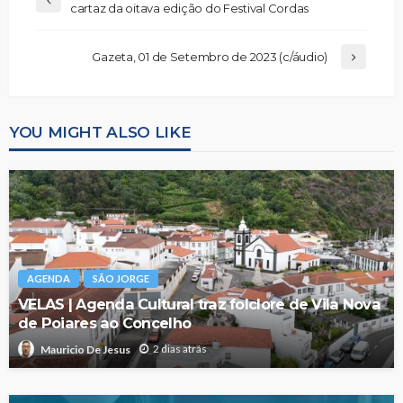
cartaz da oitava edição do Festival Cordas
Gazeta, 01 de Setembro de 2023 (c/áudio)
YOU MIGHT ALSO LIKE
AGENDA
SÃO JORGE
VELAS | Agenda Cultural traz folclore de Vila Nova
de Poiares ao Concelho
2 dias atrás
Mauricio De Jesus