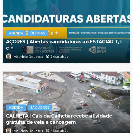
AGENDA
ÚLTIMAS
AÇORES | Abertas candidaturas ao ESTAGIAR T, L
e +
3 dias atrás
Mauricio De Jesus
AGENDA
SÃO JORGE
CALHETA | Cais da Calheta recebe atividade
gratuita de vela e canoagem
4 dias atrás
Mauricio De Jesus