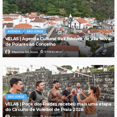
AGENDA
SÃO JORGE
VELAS | Agenda Cultural traz folclore de Vila Nova
de Poiares ao Concelho
8 horas atrás
Mauricio De Jesus
SÃO JORGE
VELAS | Poça dos Frades recebeu mais uma etapa
do Circuito de Voleibol de Praia 2026
8 horas atrás