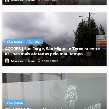
Mauricio De Jesus
SÃO JORGE
ÚLTIMAS
AÇORES | São Jorge, São Miguel e Terceira entre
as ilhas mais afetadas pelo mau tempo
8 horas atrás
Mauricio De Jesus
SÃO JORGE