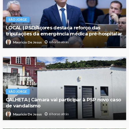
SÃO JORGE
LOCAL | PSD/Açores destaca reforço das
tripulações da emergência médica pré-hospitalar
6 horas atrás
Mauricio De Jesus
SÃO JORGE
CALHETA | Câmara vai participar à PSP novo caso
de vandalismo
6 horas atrás
Mauricio De Jesus