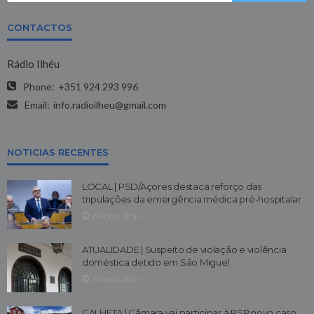
CONTACTOS
Rádio Ilhéu
Phone:
+351 924 293 996
Email:
info.radioilheu@gmail.com
NOTICIAS RECENTES
LOCAL | PSD/Açores destaca reforço das
tripulações da emergência médica pré-hospitalar
6 horas atrás
ATUALIDADE | Suspeito de violação e violência
doméstica detido em São Miguel
6 horas atrás
CALHETA | Câmara vai participar à PSP novo caso