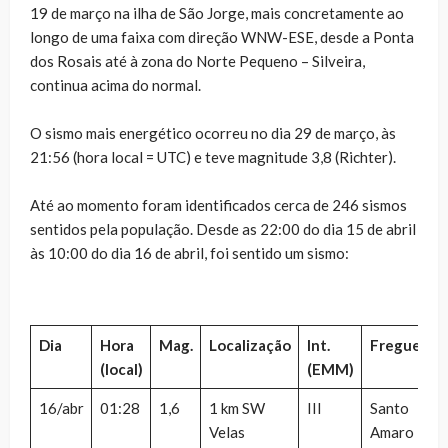
19 de março na ilha de São Jorge, mais concretamente ao
longo de uma faixa com direção WNW-ESE, desde a Ponta
dos Rosais até à zona do Norte Pequeno – Silveira,
continua acima do normal.
O sismo mais energético ocorreu no dia 29 de março, às
21:56 (hora local = UTC) e teve magnitude 3,8 (Richter).
Até ao momento foram identificados cerca de 246 sismos
sentidos pela população. Desde as 22:00 do dia 15 de abril
às 10:00 do dia 16 de abril, foi sentido um sismo:
Dia
Hora
Mag.
Localização
Int.
Freguesia
(local)
(EMM)
16/abr
01:28
1,6
1 km SW
III
Santo
Velas
Amaro