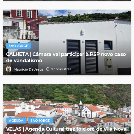
SÃO JORGE
CALHETA | Câmara vai participar à PSP novo caso
de vandalismo
9 horas atrás
Mauricio De Jesus
AGENDA
SÃO JORGE
VELAS | Agenda Cultural traz folclore de Vila Nova