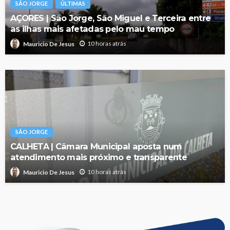
SÃO JORGE
ÚLTIMAS
AÇORES | São Jorge, São Miguel e Terceira entre
as ilhas mais afetadas pelo mau tempo
10 horas atrás
Mauricio De Jesus
SÃO JORGE
CALHETA | Câmara Municipal aposta num
atendimento mais próximo e transparente
10 horas atrás
Mauricio De Jesus