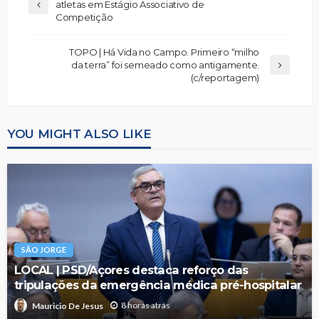
atletas em Estágio Associativo de
Competição
TOPO | Há Vida no Campo. Primeiro “milho
da terra” foi semeado como antigamente.
(c/reportagem)
YOU MIGHT ALSO LIKE
SÃO JORGE
LOCAL | PSD/Açores destaca reforço das
tripulações da emergência médica pré-hospitalar
8 horas atrás
Mauricio De Jesus