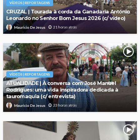
VÍDEOS | REPORTAGENS
CRUZAL | Tourada à corda da Ganadaria António
Leonardo no Senhor Bom Jesus 2026 (c/ vídeo)
21 horas atrás
Mauricio De Jesus
VÍDEOS | REPORTAGENS
ATUALIDADE | À conversa com José Manuel
Rodrigues: uma vida inspiradora dedicada à
tauromaquia (c/ entrevista)
23 horas atrás
Mauricio De Jesus