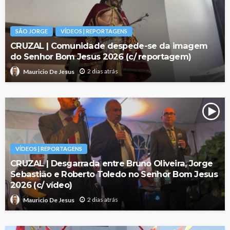
SÃO JORGE
VÍDEOS | REPORTAGENS
CRUZAL | Comunidade despede-se da imagem
do Senhor Bom Jesus 2026 (c/ reportagem)
2 dias atrás
Mauricio De Jesus
VÍDEOS | REPORTAGENS
CRUZAL | Desgarrada entre Bruno Oliveira, Jorge
Sebastião e Roberto Toledo no Senhor Bom Jesus
2026 (c/ vídeo)
2 dias atrás
Mauricio De Jesus