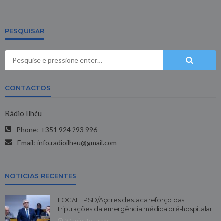
PESQUISAR
CONTACTOS
Rádio Ilhéu
Phone:
+351 924 293 996
Email:
info.radioilheu@gmail.com
NOTICIAS RECENTES
LOCAL | PSD/Açores destaca reforço das
tripulações da emergência médica pré-hospitalar
31 minutos atrás