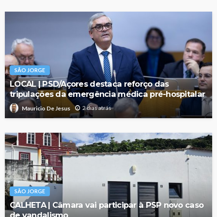
SÃO JORGE
LOCAL | PSD/Açores destaca reforço das
tripulações da emergência médica pré-hospitalar
2 dias atrás
Mauricio De Jesus
SÃO JORGE
CALHETA | Câmara vai participar à PSP novo caso
de vandalismo