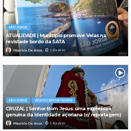
SÃO JORGE
ATUALIDADE | Município promove Velas na
revistade bordo da SATA
1 dia atrás
Mauricio De Jesus
SÃO JORGE
VÍDEOS | REPORTAGENS
CRUZAL | Senhor Bom Jesus: uma expressão
genuína da identidade açoriana (c/ reportagem)
1 dia atrás
Mauricio De Jesus