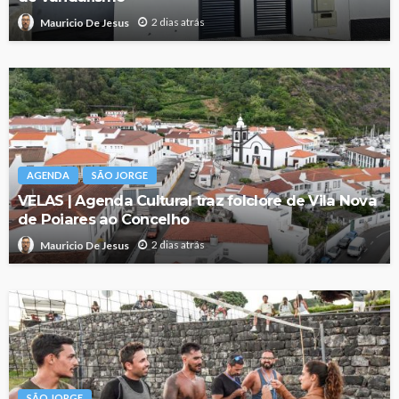
2 dias atrás
Mauricio De Jesus
AGENDA
SÃO JORGE
VELAS | Agenda Cultural traz folclore de Vila Nova
de Poiares ao Concelho
2 dias atrás
Mauricio De Jesus
SÃO JORGE