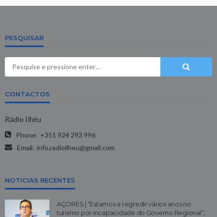
PESQUISAR
CONTACTOS
Rádio Ilhéu
Phone:
+351 924 293 996
Email:
info.radioilheu@gmail.com
NOTICIAS RECENTES
AÇORES | “Estamos a regredir vários anos no
turismo por incapacidade do Governo Regional”,