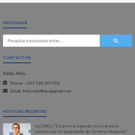
PESQUISAR
CONTACTOS
Rádio Ilhéu
Phone:
+351 924 293 996
Email:
info.radioilheu@gmail.com
NOTICIAS RECENTES
AÇORES | “Estamos a regredir vários anos no
turismo por incapacidade do Governo Regional”,