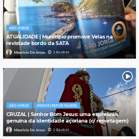
SÃO JORGE
ATUALIDADE | Município promove Velas na
revistade bordo da SATA
1 dia atrás
Mauricio De Jesus
SÃO JORGE
VÍDEOS | REPORTAGENS
CRUZAL | Senhor Bom Jesus: uma expressão
genuína da identidade açoriana (c/ reportagem)
1 dia atrás
Mauricio De Jesus