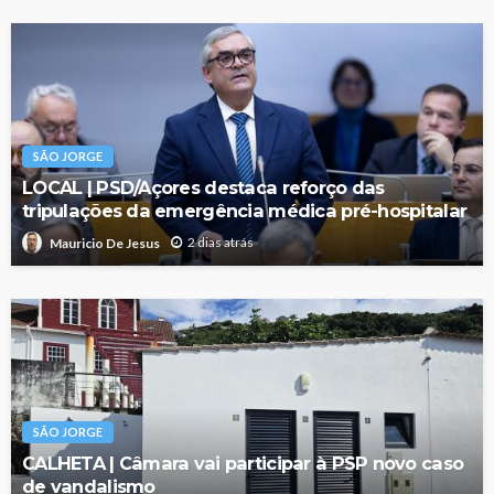
SÃO JORGE
LOCAL | PSD/Açores destaca reforço das
tripulações da emergência médica pré-hospitalar
2 dias atrás
Mauricio De Jesus
SÃO JORGE
CALHETA | Câmara vai participar à PSP novo caso
de vandalismo