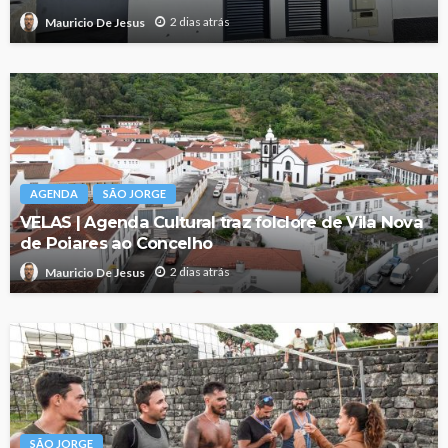
2 dias atrás
Mauricio De Jesus
AGENDA
SÃO JORGE
VELAS | Agenda Cultural traz folclore de Vila Nova
de Poiares ao Concelho
2 dias atrás
Mauricio De Jesus
SÃO JORGE