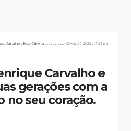
Oliveira duas gerações com a Fajã de São João no seu coração. (c/reportagem)
Ago. 25, 2022 at 7:25 pm
nrique Carvalho e
duas gerações com a
o no seu coração.