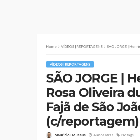
Home
VÍDEOS | REPORTAGENS
SÃO JORGE | Henrique Carvalho e Rosa 
VÍDEOS | REPORTAGENS
SÃO JORGE | He
Rosa Oliveira 
Fajã de São Joã
(c/reportagem)
Mauricio De Jesus
4 anos atrás
No tags