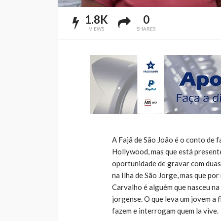
1.8K
0
VIEWS
SHARES
A Fajã de São João é o conto de f
Hollywood, mas que está presente
oportunidade de gravar com duas 
na Ilha de São Jorge, mas que po
Carvalho é alguém que nasceu na F
jorgense. O que leva um jovem a f
fazem e interrogam quem la vive.