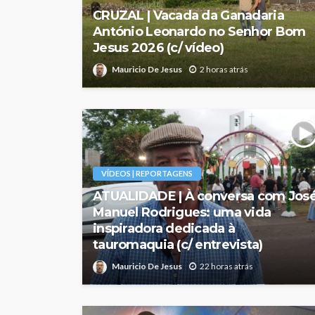
CRUZAL | Vacada da Ganadaria
António Leonardo no Senhor Bom
Jesus 2026 (c/ vídeo)
Mauricio De Jesus
2 horas atrás
VÍDEOS | REPORTAGENS
ATUALIDADE | À conversa com Jos
Manuel Rodrigues: uma vida
inspiradora dedicada à
tauromaquia (c/ entrevista)
Mauricio De Jesus
22 horas atrás