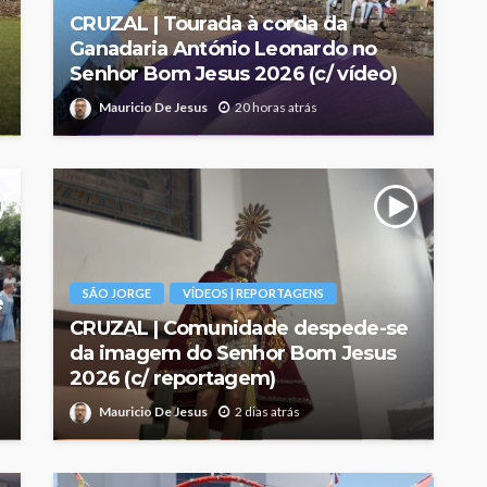
CRUZAL | Tourada à corda da
Ganadaria António Leonardo no
Senhor Bom Jesus 2026 (c/ vídeo)
Mauricio De Jesus
20 horas atrás
SÃO JORGE
VÍDEOS | REPORTAGENS
é
CRUZAL | Comunidade despede-se
da imagem do Senhor Bom Jesus
2026 (c/ reportagem)
Mauricio De Jesus
2 dias atrás