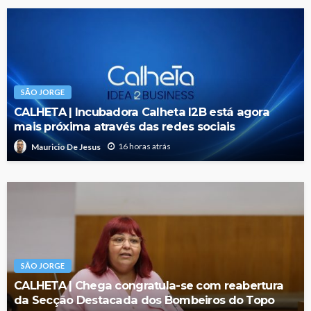
SÃO JORGE
CALHETA | Incubadora Calheta I2B está agora
mais próxima através das redes sociais
16 horas atrás
Mauricio De Jesus
SÃO JORGE
CALHETA | Chega congratula-se com reabertura
da Secção Destacada dos Bombeiros do Topo