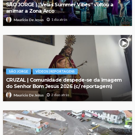
SÃO JORGE | “Velas Summer Vibes” voltou a
animar a Zona Arco
1 dia atrás
Mauricio De Jesus
SÃO JORGE
VÍDEOS | REPORTAGENS
CRUZAL | Comunidade despede-se da imagem
do Senhor Bom Jesus 2026 (c/ reportagem)
2 dias atrás
Mauricio De Jesus