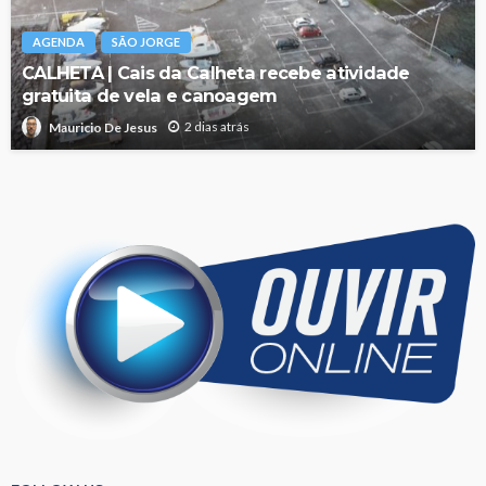
AGENDA
SÃO JORGE
CALHETA | Cais da Calheta recebe atividade
gratuita de vela e canoagem
2 dias atrás
Mauricio De Jesus