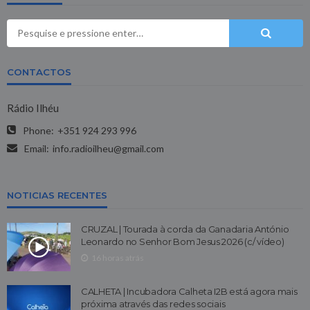
CONTACTOS
Rádio Ilhéu
Phone:
+351 924 293 996
Email:
info.radioilheu@gmail.com
NOTICIAS RECENTES
CRUZAL | Tourada à corda da Ganadaria António
Leonardo no Senhor Bom Jesus 2026 (c/ vídeo)
16 horas atrás
CALHETA | Incubadora Calheta I2B está agora mais
próxima através das redes sociais