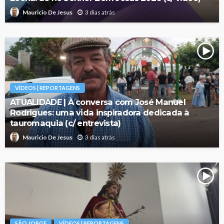
3 dias atrás
Mauricio De Jesus
VÍDEOS | REPORTAGENS
ATUALIDADE | À conversa com José Manuel
Rodrigues: uma vida inspiradora dedicada à
tauromaquia (c/ entrevista)
3 dias atrás
Mauricio De Jesus
SÃO JORGE
VÍDEOS | REPORTAGENS