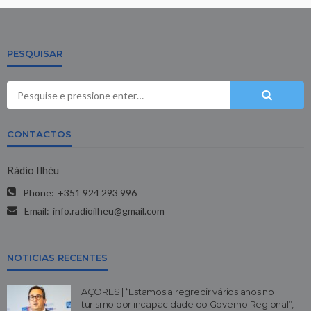
PESQUISAR
CONTACTOS
Rádio Ilhéu
Phone:
+351 924 293 996
Email:
info.radioilheu@gmail.com
NOTICIAS RECENTES
AÇORES | “Estamos a regredir vários anos no
turismo por incapacidade do Governo Regional”,