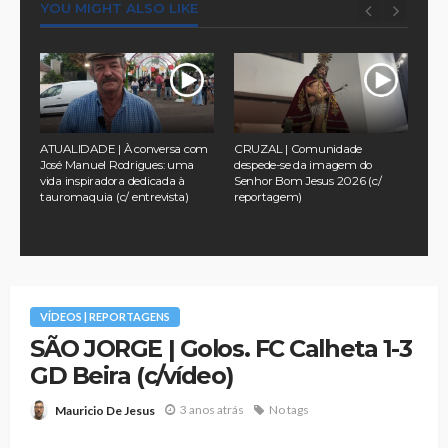
YOU MIGHT ALSO LIKE
a
ATUALIDADE | À conversa com
CRUZAL | Comunidade
TUR
 no
José Manuel Rodrigues: uma
despede-se da imagem do
pel
vida inspiradora dedicada à
Senhor Bom Jesus 2026 (c/
na 
tauromaquia (c/ entrevista)
reportagem)
Ass
202
VÍDEOS | REPORTAGENS
SÃO JORGE | Golos. FC Calheta 1-3
GD Beira (c/vídeo)
3 anos atrás
No tags
Mauricio De Jesus