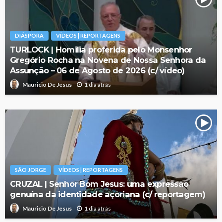
DIÁSPORA
VÍDEOS | REPORTAGENS
TURLOCK | Homilia proferida pelo Monsenhor
Gregório Rocha na Novena de Nossa Senhora da
Assunção – 06 de Agosto de 2026 (c/ vídeo)
1 dia atrás
Mauricio De Jesus
SÃO JORGE
VÍDEOS | REPORTAGENS
CRUZAL | Senhor Bom Jesus: uma expressão
genuína da identidade açoriana (c/ reportagem)
1 dia atrás
Mauricio De Jesus