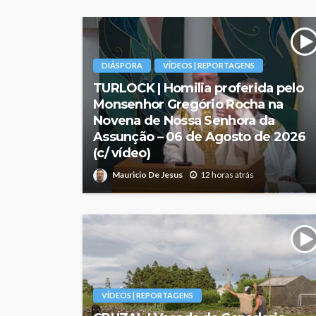
DIÁSPORA
VÍDEOS | REPORTAGENS
TURLOCK | Homilia proferida pelo
Monsenhor Gregório Rocha na
Novena de Nossa Senhora da
Assunção – 06 de Agosto de 2026
(c/ vídeo)
Mauricio De Jesus
12 horas atrás
VÍDEOS | REPORTAGENS