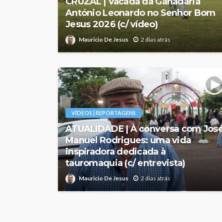
CRUZAL | Vacada da Ganadaria
António Leonardo no Senhor Bom
Jesus 2026 (c/ vídeo)
Mauricio De Jesus
2 dias atrás
VÍDEOS | REPORTAGENS
ATUALIDADE | À conversa com Jos
Manuel Rodrigues: uma vida
inspiradora dedicada à
tauromaquia (c/ entrevista)
Mauricio De Jesus
2 dias atrás