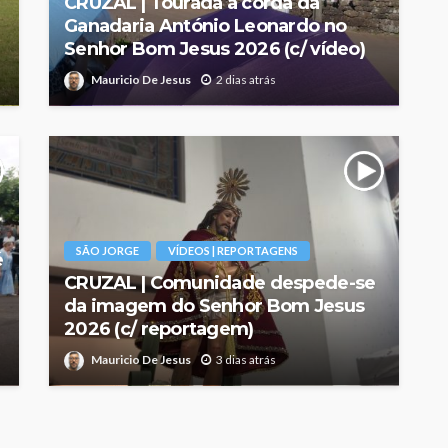
CRUZAL | Tourada à corda da
Ganadaria António Leonardo no
Senhor Bom Jesus 2026 (c/ vídeo)
Mauricio De Jesus
2 dias atrás
SÃO JORGE
VÍDEOS | REPORTAGENS
é
CRUZAL | Comunidade despede-se
da imagem do Senhor Bom Jesus
2026 (c/ reportagem)
Mauricio De Jesus
3 dias atrás