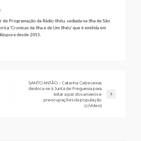
r
r de Programação da Rádio Ilhéu, sediada na Ilha de São
rica 'Cronicas da Ilha e de Um Ilhéu' que é emitida em
 diáspora desde 2015.
SANTO ANTÃO – Catarina Cabeceiras
desloca-se à Junta de Freguesia para
estar a par dos anseios e
preocupações da população
(c/vídeo)