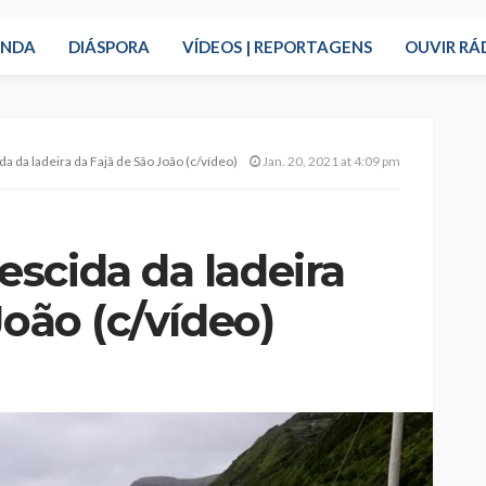
ENDA
DIÁSPORA
VÍDEOS | REPORTAGENS
OUVIR RÁ
 da ladeira da Fajã de São João (c/vídeo)
Jan. 20, 2021 at 4:09 pm
scida da ladeira
João (c/vídeo)