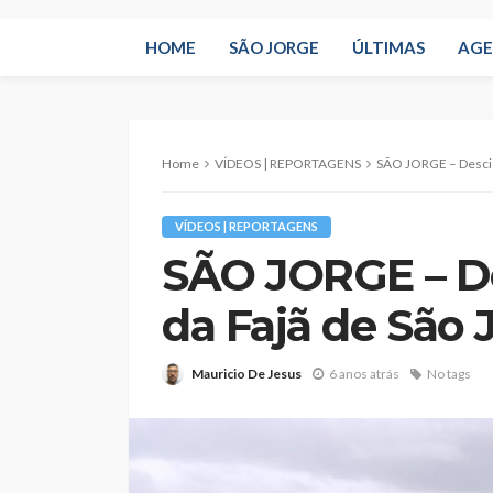
HOME
SÃO JORGE
ÚLTIMAS
AG
Home
VÍDEOS | REPORTAGENS
SÃO JORGE – Descida
VÍDEOS | REPORTAGENS
SÃO JORGE – De
da Fajã de São 
Mauricio De Jesus
6 anos atrás
No tags