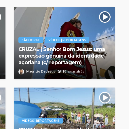
SÃO JORGE
VÍDEOS | REPORTAGENS
CRUZAL | Senhor Bom Jesus: uma
expressão genuína da identidade
açoriana (c/ reportagem)
Mauricio De Jesus
18 horas atrás
VÍDEOS | REPORTAGENS