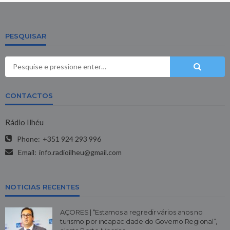
PESQUISAR
CONTACTOS
Rádio Ilhéu
Phone:
+351 924 293 996
Email:
info.radioilheu@gmail.com
NOTICIAS RECENTES
AÇORES | “Estamos a regredir vários anos no
turismo por incapacidade do Governo Regional”,