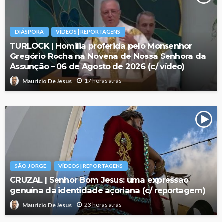
DIÁSPORA
VÍDEOS | REPORTAGENS
TURLOCK | Homilia proferida pelo Monsenhor
Gregório Rocha na Novena de Nossa Senhora da
Assunção – 06 de Agosto de 2026 (c/ vídeo)
17 horas atrás
Mauricio De Jesus
SÃO JORGE
VÍDEOS | REPORTAGENS
CRUZAL | Senhor Bom Jesus: uma expressão
genuína da identidade açoriana (c/ reportagem)
23 horas atrás
Mauricio De Jesus