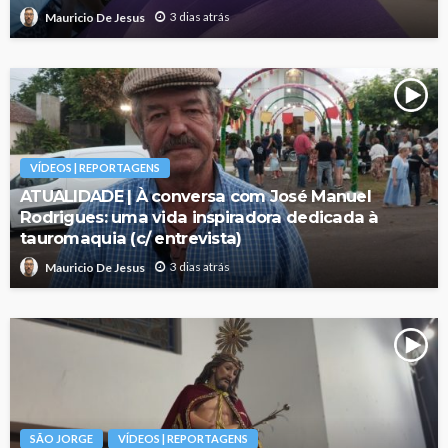
3 dias atrás
Mauricio De Jesus
VÍDEOS | REPORTAGENS
ATUALIDADE | À conversa com José Manuel
Rodrigues: uma vida inspiradora dedicada à
tauromaquia (c/ entrevista)
3 dias atrás
Mauricio De Jesus
SÃO JORGE
VÍDEOS | REPORTAGENS