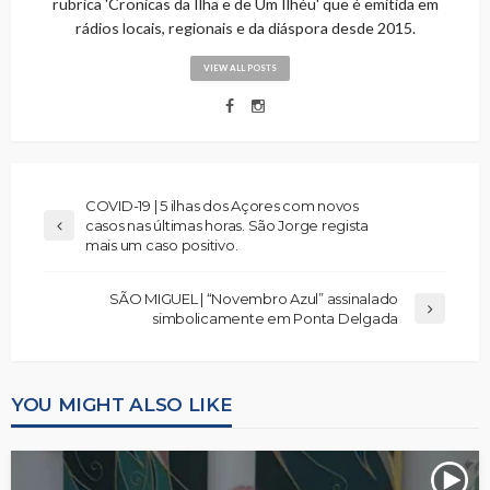
rubrica 'Cronicas da Ilha e de Um Ilhéu' que é emitida em
rádios locais, regionais e da diáspora desde 2015.
VIEW ALL POSTS
COVID-19 | 5 ilhas dos Açores com novos
casos nas últimas horas. São Jorge regista
mais um caso positivo.
SÃO MIGUEL | “Novembro Azul” assinalado
simbolicamente em Ponta Delgada
YOU MIGHT ALSO LIKE