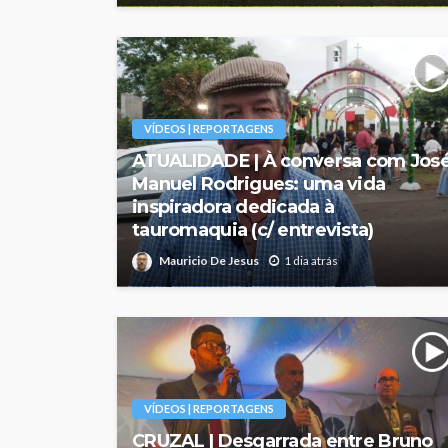
VÍDEOS | REPORTAGENS
ATUALIDADE | À conversa com Jos
Manuel Rodrigues: uma vida
inspiradora dedicada à
tauromaquia (c/ entrevista)
Mauricio De Jesus
1 dia atrás
VÍDEOS | REPORTAGENS
CRUZAL | Desgarrada entre Bruno