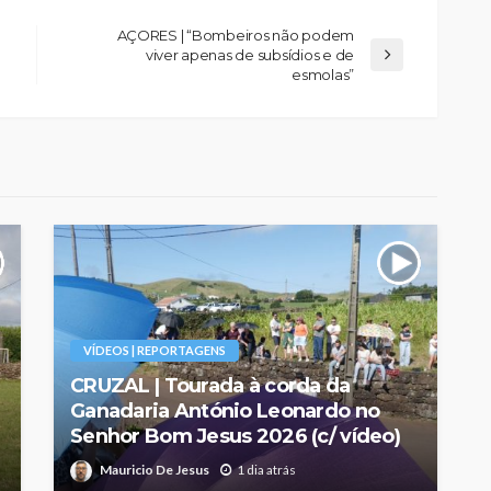
AÇORES | “Bombeiros não podem
viver apenas de subsídios e de
esmolas”
VÍDEOS | REPORTAGENS
CRUZAL | Tourada à corda da
Ganadaria António Leonardo no
Senhor Bom Jesus 2026 (c/ vídeo)
Mauricio De Jesus
1 dia atrás