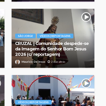
SÃO JORGE
VÍDEOS | REPORTAGENS
é
CRUZAL | Comunidade despede-se
da imagem do Senhor Bom Jesus
2026 (c/ reportagem)
Mauricio De Jesus
2 dias atrás
VÍDEOS | REPORTAGENS