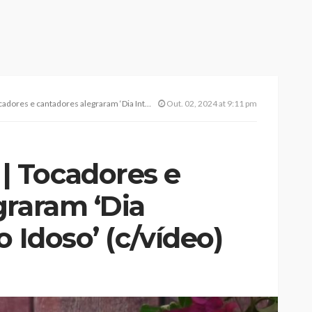
ntadores alegraram ‘Dia Internacional do Idoso’ (c/vídeo)
Out. 02, 2024 at 9:11 pm
 Tocadores e
graram ‘Dia
 Idoso’ (c/vídeo)