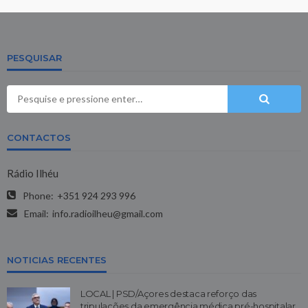
PESQUISAR
CONTACTOS
Rádio Ilhéu
Phone:
+351 924 293 996
Email:
info.radioilheu@gmail.com
NOTICIAS RECENTES
LOCAL | PSD/Açores destaca reforço das
tripulações da emergência médica pré-hospitalar