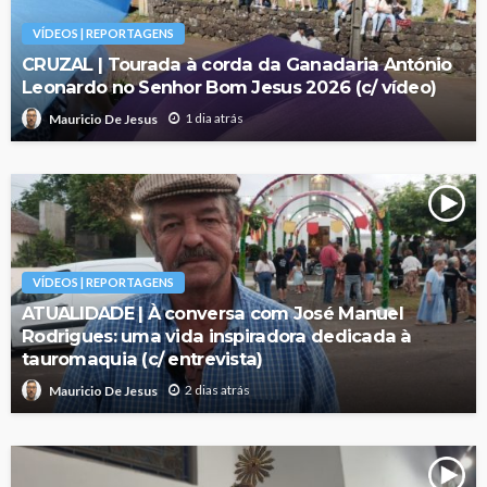
VÍDEOS | REPORTAGENS
CRUZAL | Tourada à corda da Ganadaria António
Leonardo no Senhor Bom Jesus 2026 (c/ vídeo)
1 dia atrás
Mauricio De Jesus
VÍDEOS | REPORTAGENS
ATUALIDADE | À conversa com José Manuel
Rodrigues: uma vida inspiradora dedicada à
tauromaquia (c/ entrevista)
2 dias atrás
Mauricio De Jesus