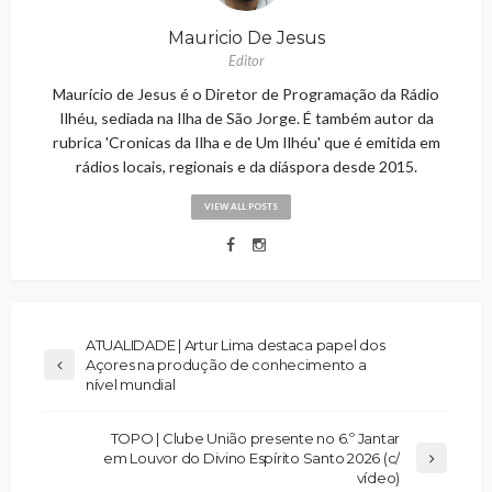
Mauricio De Jesus
Editor
Maurício de Jesus é o Diretor de Programação da Rádio
Ilhéu, sediada na Ilha de São Jorge. É também autor da
rubrica 'Cronicas da Ilha e de Um Ilhéu' que é emitida em
rádios locais, regionais e da diáspora desde 2015.
VIEW ALL POSTS
ATUALIDADE | Artur Lima destaca papel dos
Açores na produção de conhecimento a
nível mundial
TOPO | Clube União presente no 6.º Jantar
em Louvor do Divino Espírito Santo 2026 (c/
vídeo)