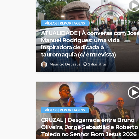
VÍDEOS | REPORTAGENS
ATUALIDADE | À conversa com Jos
Manuel Rodrigues: uma vida
inspiradora dedicada à
tauromaquia (c/ entrevista)
Mauricio De Jesus
2 dias atrás
VÍDEOS | REPORTAGENS
CRUZAL | Desgarrada entre Bruno
Oliveira, Jorge Sebastião e Roberto
Toledo no Senhor Bom Jesus 2026