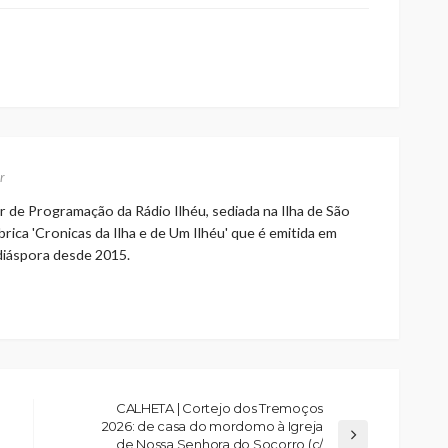
r
r de Programação da Rádio Ilhéu, sediada na Ilha de São
rica 'Cronicas da Ilha e de Um Ilhéu' que é emitida em
 diáspora desde 2015.
CALHETA | Cortejo dos Tremoços
2026: de casa do mordomo à Igreja
de Nossa Senhora do Socorro (c/