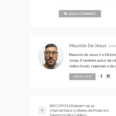
ADD A COMMENT
Mauricio De Jesus
Edito
Maurício de Jesus é o Direto
Jorge. É também autor da rub
rádios locais, regionais e da
VIEW ALL POSTS
BISCOITOS | Bailaram-se as
Chamarritas e os Bailes de Roda nos
Tremoços’26 (c/ vídeo)