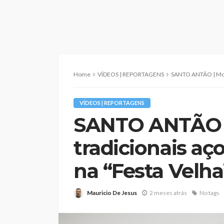
Home
VÍDEOS | REPORTAGENS
SANTO ANTÃO | Modas tradic
VÍDEOS | REPORTAGENS
SANTO ANTÃO 
tradicionais aç
na “Festa Velha”
Mauricio De Jesus
2 meses atrás
No tags