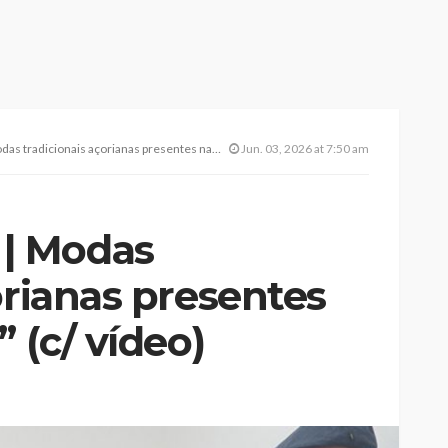
ionais açorianas presentes na “Festa Velha” (c/ vídeo)
Jun. 03, 2026 at 7:50 am
| Modas
orianas presentes
 (c/ vídeo)