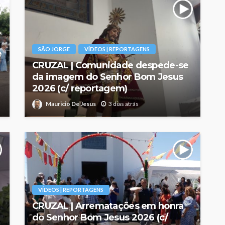
SÃO JORGE
VÍDEOS | REPORTAGENS
é
CRUZAL | Comunidade despede-se
da imagem do Senhor Bom Jesus
2026 (c/ reportagem)
Mauricio De Jesus
3 dias atrás
VÍDEOS | REPORTAGENS
CRUZAL | Arrematações em honra
do Senhor Bom Jesus 2026 (c/