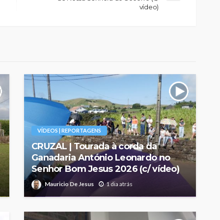
vídeo)
VÍDEOS | REPORTAGENS
CRUZAL | Tourada à corda da
Ganadaria António Leonardo no
Senhor Bom Jesus 2026 (c/ vídeo)
Mauricio De Jesus
1 dia atrás