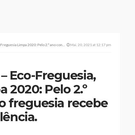
elo 2.º ano consecutivo freguesia recebe prémio de excelência.
Mai. 20, 2021 at 12:17 pm
 Eco-Freguesia,
 2020: Pelo 2.º
o freguesia recebe
lência.