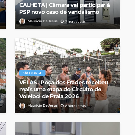
CALHETA | Câmara vai participar à
PSP novo caso de vandalismo
Mauricio De Jesus
7 horas atrás
SÃO JORGE
VELAS | Poça dos Frades recebeu
mais uma etapa do Circuito de
Voleibol de Praia 2026
Mauricio De Jesus
8 horas atrás