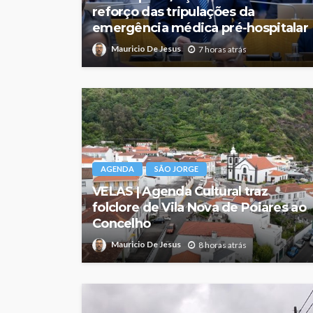
reforço das tripulações da
emergência médica pré-hospitalar
Mauricio De Jesus
7 horas atrás
AGENDA
SÃO JORGE
VELAS | Agenda Cultural traz
folclore de Vila Nova de Poiares ao
Concelho
Mauricio De Jesus
8 horas atrás