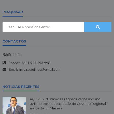
PESQUISAR
CONTACTOS
Rádio Ilhéu
Phone:
+351 924 293 996
Email:
info.radioilheu@gmail.com
NOTICIAS RECENTES
AÇORES | “Estamos a regredir vários anos no
turismo por incapacidade do Governo Regional”,
alerta Berto Messias