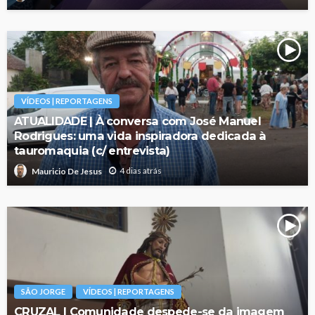
VÍDEOS | REPORTAGENS
ATUALIDADE | À conversa com José Manuel
Rodrigues: uma vida inspiradora dedicada à
tauromaquia (c/ entrevista)
4 dias atrás
Mauricio De Jesus
SÃO JORGE
VÍDEOS | REPORTAGENS
CRUZAL | Comunidade despede-se da imagem