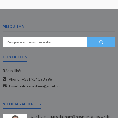
PESQUISAR
CONTACTOS
Rádio Ilhéu
Phone:
+351 924 293 996
Email:
info.radioilheu@gmail.com
NOTICIAS RECENTES
XTB | Destaques da manhã nos mercados, 07 de