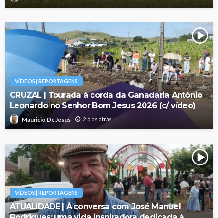
VÍDEOS | REPORTAGENS
CRUZAL | Tourada à corda da Ganadaria António
Leonardo no Senhor Bom Jesus 2026 (c/ vídeo)
2 dias atrás
Mauricio De Jesus
VÍDEOS | REPORTAGENS
ATUALIDADE | À conversa com José Manuel
Rodrigues: uma vida inspiradora dedicada à