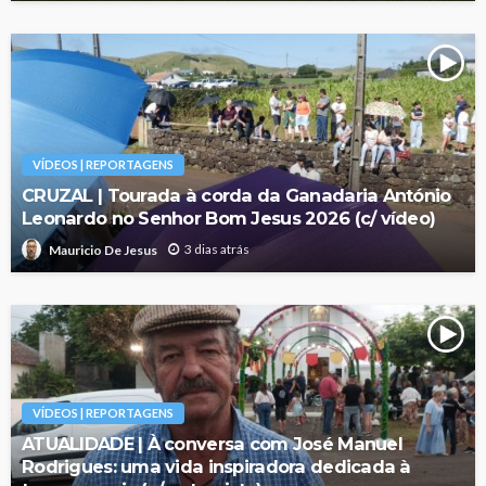
VÍDEOS | REPORTAGENS
CRUZAL | Tourada à corda da Ganadaria António
Leonardo no Senhor Bom Jesus 2026 (c/ vídeo)
3 dias atrás
Mauricio De Jesus
VÍDEOS | REPORTAGENS
ATUALIDADE | À conversa com José Manuel
Rodrigues: uma vida inspiradora dedicada à