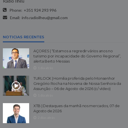
Rádio Ilhéu
Phone:
+351 924 293 996
Email:
info.radioilheu@gmail.com
NOTICIAS RECENTES
AÇORES | “Estamos a regredir vários anos no
turismo por incapacidade do Governo Regional”,
alerta Berto Messias
1 dia atrás
TURLOCK | Homilia proferida pelo Monsenhor
Gregório Rocha na Novena de Nossa Senhora da
Assunção – 06 de Agosto de 2026 (c/ vídeo)
1 dia atrás
XTB | Destaques da manhã nos mercados, 07 de
Agosto de 2026
2 dias atrás