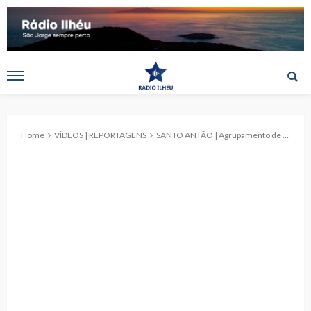
Home
VÍDEOS | REPORTAGENS
SANTO ANTÃO | Agrupamento de Escuteiros disponibiliza sede com o lema “Alerta para Servir”. (c/reportagem)