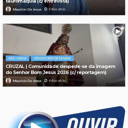
tauromaquia (c/ entrevista)
3 dias atrás
Mauricio De Jesus
SÃO JORGE
VÍDEOS | REPORTAGENS
CRUZAL | Comunidade despede-se da imagem
do Senhor Bom Jesus 2026 (c/ reportagem)
4 dias atrás
Mauricio De Jesus