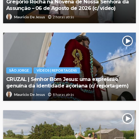
Gregório Rocha na Novena de Nossa Senhora da
Assunção – 06 de Agosto de 2026 (c/ vídeo)
2 horas atrás
Mauricio De Jesus
SÃO JORGE
VÍDEOS | REPORTAGENS
CRUZAL | Senhor Bom Jesus: uma expressão
genuína da identidade açoriana (c/ reportagem)
8 horas atrás
Mauricio De Jesus