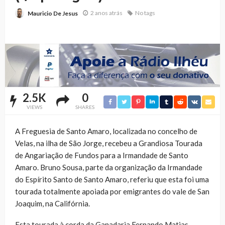
2 anos atrás
No tags
Mauricio De Jesus
2.5K
0
VIEWS
SHARES
A Freguesia de Santo Amaro, localizada no concelho de
Velas, na ilha de São Jorge, recebeu a Grandiosa Tourada
de Angariação de Fundos para a Irmandade de Santo
Amaro. Bruno Sousa, parte da organização da Irmandade
do Espírito Santo de Santo Amaro, referiu que esta foi uma
tourada totalmente apoiada por emigrantes do vale de San
Joaquim, na Califórnia.
Esta tourada à corda da Ganadaria Fernando Matias