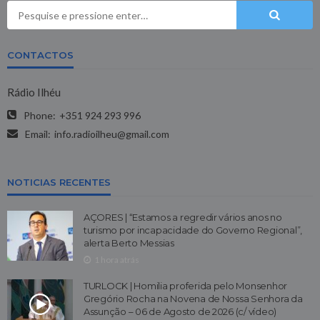
CONTACTOS
Rádio Ilhéu
Phone:
+351 924 293 996
Email:
info.radioilheu@gmail.com
NOTICIAS RECENTES
AÇORES | “Estamos a regredir vários anos no
turismo por incapacidade do Governo Regional”,
alerta Berto Messias
1 hora atrás
TURLOCK | Homilia proferida pelo Monsenhor
Gregório Rocha na Novena de Nossa Senhora da
Assunção – 06 de Agosto de 2026 (c/ vídeo)