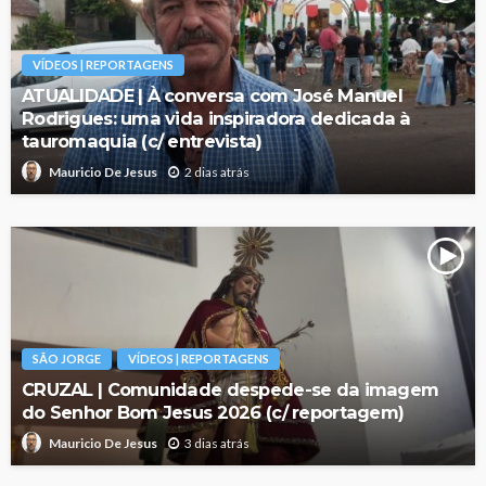
VÍDEOS | REPORTAGENS
ATUALIDADE | À conversa com José Manuel
Rodrigues: uma vida inspiradora dedicada à
tauromaquia (c/ entrevista)
2 dias atrás
Mauricio De Jesus
SÃO JORGE
VÍDEOS | REPORTAGENS
CRUZAL | Comunidade despede-se da imagem
do Senhor Bom Jesus 2026 (c/ reportagem)
3 dias atrás
Mauricio De Jesus