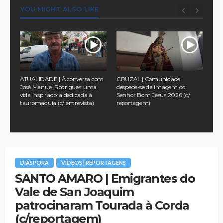
YOU MIGHT ALSO LIKE
a
ATUALIDADE | À conversa com
CRUZAL | Comunidade
TUR
 no
José Manuel Rodrigues: uma
despede-se da imagem do
pel
vida inspiradora dedicada à
Senhor Bom Jesus 2026 (c/
na 
tauromaquia (c/ entrevista)
reportagem)
Ass
202
DIÁSPORA
VÍDEOS | REPORTAGENS
SANTO AMARO | Emigrantes do
Vale de San Joaquim
patrocinaram Tourada à Corda
(c/reportagem)