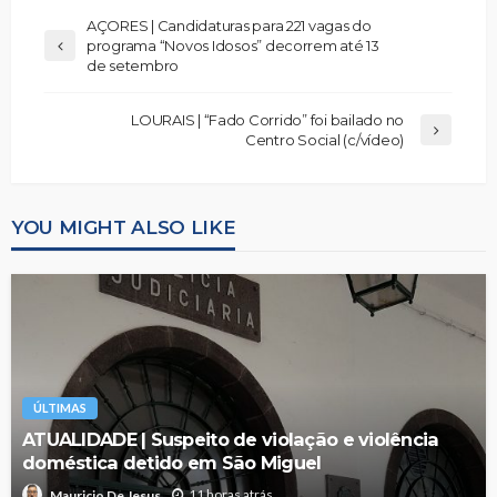
AÇORES | Candidaturas para 221 vagas do
programa “Novos Idosos” decorrem até 13
de setembro
LOURAIS | “Fado Corrido” foi bailado no
Centro Social (c/vídeo)
YOU MIGHT ALSO LIKE
ÚLTIMAS
ATUALIDADE | Suspeito de violação e violência
doméstica detido em São Miguel
11 horas atrás
Mauricio De Jesus