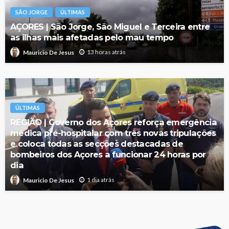
SÃO JORGE
ÚLTIMAS
AÇORES | São Jorge, São Miguel e Terceira entre
as ilhas mais afetadas pelo mau tempo
13 horas atrás
Mauricio De Jesus
ÚLTIMAS
REGIÃO | Governo dos Açores reforça emergência
médica pré-hospitalar com três novas tripulações
e coloca todas as secções destacadas de
bombeiros dos Açores a funcionar 24 horas por
dia
1 dia atrás
Mauricio De Jesus