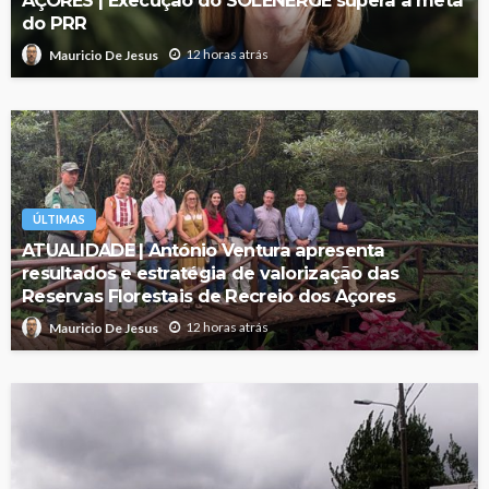
AÇORES | Execução do SOLENERGE supera a meta
do PRR
12 horas atrás
Mauricio De Jesus
ÚLTIMAS
ATUALIDADE | António Ventura apresenta
resultados e estratégia de valorização das
Reservas Florestais de Recreio dos Açores
12 horas atrás
Mauricio De Jesus