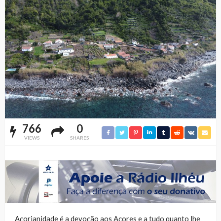
766
0
VIEWS
SHARES
Açorianidade é a devoção aos Açores e a tudo quanto lhe