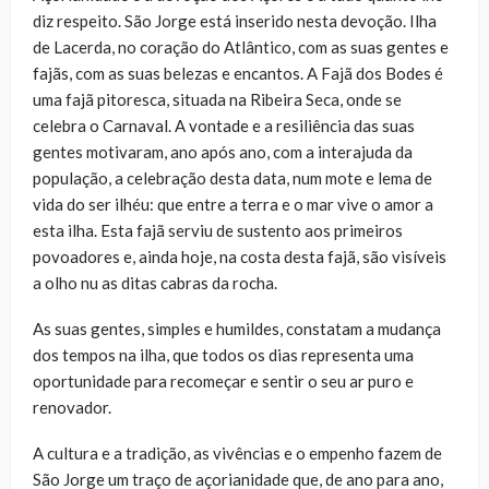
diz respeito. São Jorge está inserido nesta devoção. Ilha
de Lacerda, no coração do Atlântico, com as suas gentes e
fajãs, com as suas belezas e encantos. A Fajã dos Bodes é
uma fajã pitoresca, situada na Ribeira Seca, onde se
celebra o Carnaval. A vontade e a resiliência das suas
gentes motivaram, ano após ano, com a interajuda da
população, a celebração desta data, num mote e lema de
vida do ser ilhéu: que entre a terra e o mar vive o amor a
esta ilha. Esta fajã serviu de sustento aos primeiros
povoadores e, ainda hoje, na costa desta fajã, são visíveis
a olho nu as ditas cabras da rocha.
As suas gentes, simples e humildes, constatam a mudança
dos tempos na ilha, que todos os dias representa uma
oportunidade para recomeçar e sentir o seu ar puro e
renovador.
A cultura e a tradição, as vivências e o empenho fazem de
São Jorge um traço de açorianidade que, de ano para ano,