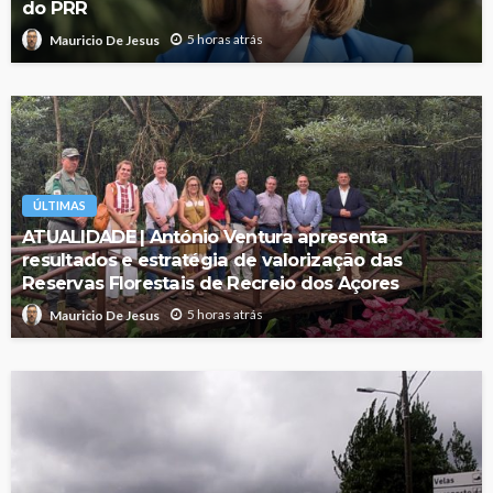
do PRR
5 horas atrás
Mauricio De Jesus
ÚLTIMAS
ATUALIDADE | António Ventura apresenta
resultados e estratégia de valorização das
Reservas Florestais de Recreio dos Açores
5 horas atrás
Mauricio De Jesus