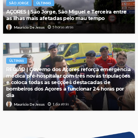
SÃO JORGE
ÚLTIMAS
AÇORES | São Jorge, São Miguel e Terceira entre
as ilhas mais afetadas pelo mau tempo
5 horas atrás
Mauricio De Jesus
ÚLTIMAS
REGIÃO | Governo dos Açores reforça emergência
médica pré-hospitalar com três novas tripulações
e coloca todas as secções destacadas de
bombeiros dos Açores a funcionar 24 horas por
dia
1 dia atrás
Mauricio De Jesus