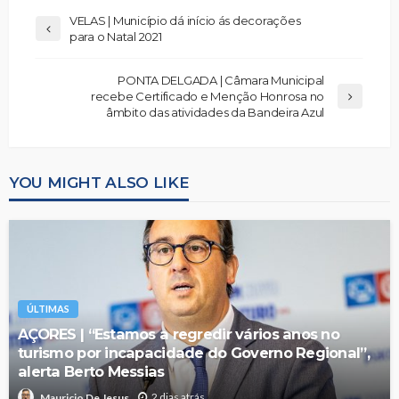
VELAS | Município dá início ás decorações
para o Natal 2021
PONTA DELGADA | Câmara Municipal
recebe Certificado e Menção Honrosa no
âmbito das atividades da Bandeira Azul
YOU MIGHT ALSO LIKE
ÚLTIMAS
AÇORES | “Estamos a regredir vários anos no
turismo por incapacidade do Governo Regional”,
alerta Berto Messias
2 dias atrás
Mauricio De Jesus