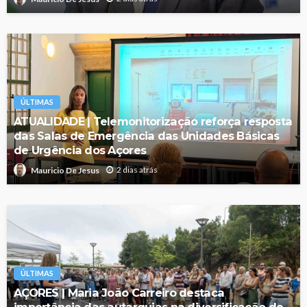
ÚLTIMAS
ATUALIDADE | Telemonitorização reforça resposta
das Salas de Emergência das Unidades Básicas
de Urgência dos Açores
2 dias atrás
Mauricio De Jesus
ÚLTIMAS
AÇORES | Maria João Carreiro destaca