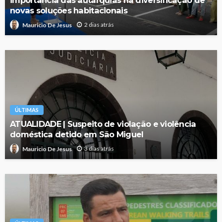
importância das autarquias na diversificação de
novas soluções habitacionais
2 dias atrás
Mauricio De Jesus
ÚLTIMAS
ATUALIDADE | Suspeito de violação e violência
doméstica detido em São Miguel
3 dias atrás
Mauricio De Jesus