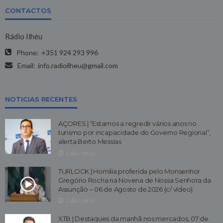
CONTACTOS
Rádio Ilhéu
Phone:
+351 924 293 996
Email:
info.radioilheu@gmail.com
NOTICIAS RECENTES
AÇORES | “Estamos a regredir vários anos no
turismo por incapacidade do Governo Regional”,
alerta Berto Messias
2 dias atrás
TURLOCK | Homilia proferida pelo Monsenhor
Gregório Rocha na Novena de Nossa Senhora da
Assunção – 06 de Agosto de 2026 (c/ vídeo)
2 dias atrás
XTB | Destaques da manhã nos mercados, 07 de