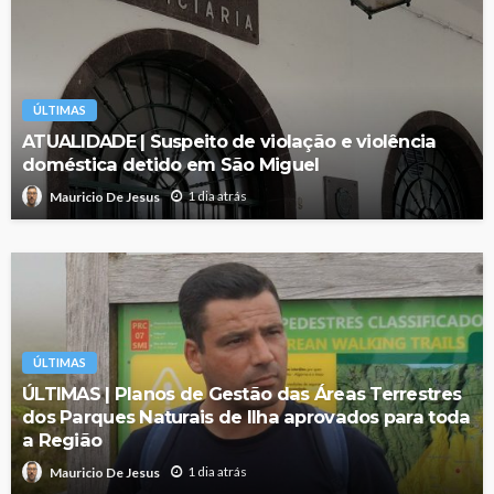
ÚLTIMAS
ATUALIDADE | Suspeito de violação e violência
doméstica detido em São Miguel
1 dia atrás
Mauricio De Jesus
ÚLTIMAS
ÚLTIMAS | Planos de Gestão das Áreas Terrestres
dos Parques Naturais de Ilha aprovados para toda
a Região
1 dia atrás
Mauricio De Jesus