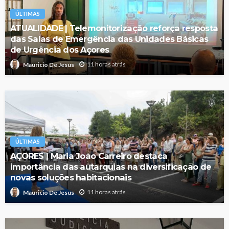
ÚLTIMAS
ATUALIDADE | Telemonitorização reforça resposta
das Salas de Emergência das Unidades Básicas
de Urgência dos Açores
11 horas atrás
Mauricio De Jesus
ÚLTIMAS
AÇORES | Maria João Carreiro destaca
importância das autarquias na diversificação de
novas soluções habitacionais
11 horas atrás
Mauricio De Jesus