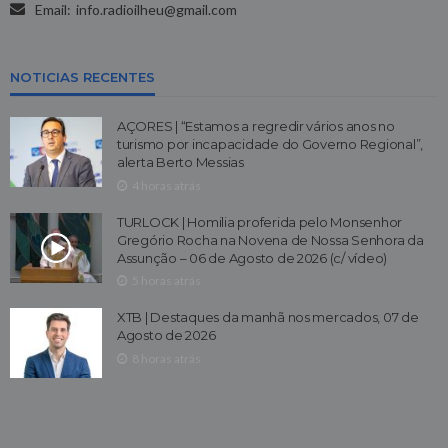
Email:
info.radioilheu@gmail.com
NOTICIAS RECENTES
AÇORES | “Estamos a regredir vários anos no
turismo por incapacidade do Governo Regional”,
alerta Berto Messias
4 horas atrás
TURLOCK | Homilia proferida pelo Monsenhor
Gregório Rocha na Novena de Nossa Senhora da
Assunção – 06 de Agosto de 2026 (c/ vídeo)
5 horas atrás
XTB | Destaques da manhã nos mercados, 07 de
Agosto de 2026
8 horas atrás