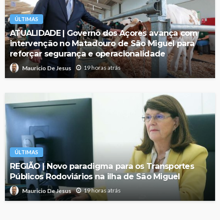
ÚLTIMAS
ATUALIDADE | Governo dos Açores avança com
intervenção no Matadouro de São Miguel para
reforçar segurança e operacionalidade
19 horas atrás
Mauricio De Jesus
ÚLTIMAS
REGIÃO | Novo paradigma para os Transportes
Públicos Rodoviários na ilha de São Miguel
19 horas atrás
Mauricio De Jesus