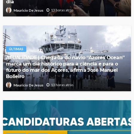
dia
13 horas atrás
Mauricio De Jesus
ÚLTIMAS
ATUALIDADE | Chegada do navio “Azores Ocean”
marca um dia histórico para a ciência e para o
futuro do mar dos Açores, afirma José Manuel
Bolieiro
13 horas atrás
Mauricio De Jesus