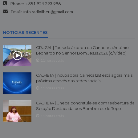
Phone:
+351 924 293 996
Email:
info.radioilheu@gmail.com
NOTICIAS RECENTES
CRUZAL | Tourada à corda da Ganadaria António
Leonardo no Senhor Bom Jesus 2026 (c/ vídeo)
11 horas atrás
CALHETA | Incubadora Calheta I2B está agora mais
próxima através das redes sociais
11 horas atrás
CALHETA | Chega congratula-se com reabertura da
Secção Destacada dos Bombeiros do Topo
11 horas atrás