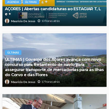
AGENDA
ÚLTIMAS
AÇORES | Abertas candidaturas ao ESTAGIAR T, L
e +
13 horas atrás
Mauricio De Jesus
ÚLTIMAS
ÚLTIMAS | Governo dos Açores avança com novo
concurso para fretamento de navio para
assegurar transporte de mercadorias para as ilhas
do Corvo e das Flores
17 horas atrás
Mauricio De Jesus