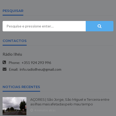
PESQUISAR
CONTACTOS
Rádio Ilhéu
Phone:
+351 924 293 996
Email:
info.radioilheu@gmail.com
NOTICIAS RECENTES
AÇORES | São Jorge, São Miguel e Terceira entre
as ilhas mais afetadas pelo mau tempo
4 minutos atrás