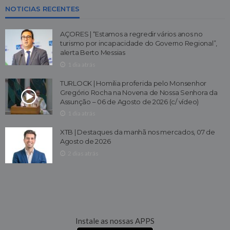
NOTICIAS RECENTES
AÇORES | “Estamos a regredir vários anos no
turismo por incapacidade do Governo Regional”,
alerta Berto Messias
1 dia atrás
TURLOCK | Homilia proferida pelo Monsenhor
Gregório Rocha na Novena de Nossa Senhora da
Assunção – 06 de Agosto de 2026 (c/ vídeo)
1 dia atrás
XTB | Destaques da manhã nos mercados, 07 de
Agosto de 2026
2 dias atrás
Instale as nossas APPS