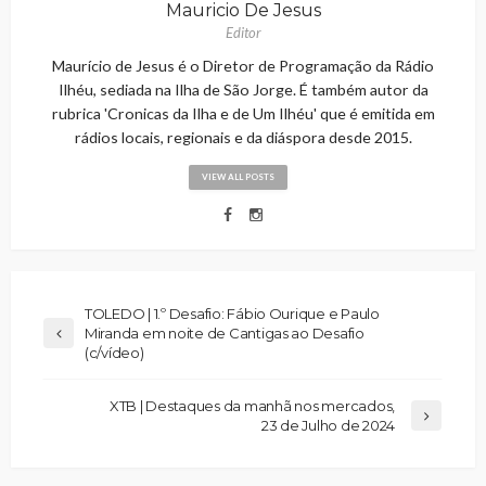
Mauricio De Jesus
Editor
Maurício de Jesus é o Diretor de Programação da Rádio
Ilhéu, sediada na Ilha de São Jorge. É também autor da
rubrica 'Cronicas da Ilha e de Um Ilhéu' que é emitida em
rádios locais, regionais e da diáspora desde 2015.
VIEW ALL POSTS
TOLEDO | 1.º Desafio: Fábio Ourique e Paulo
Miranda em noite de Cantigas ao Desafio
(c/vídeo)
XTB | Destaques da manhã nos mercados,
23 de Julho de 2024