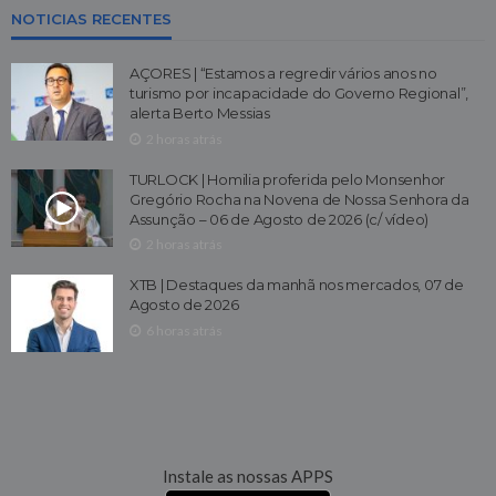
NOTICIAS RECENTES
AÇORES | “Estamos a regredir vários anos no
turismo por incapacidade do Governo Regional”,
alerta Berto Messias
2 horas atrás
TURLOCK | Homilia proferida pelo Monsenhor
Gregório Rocha na Novena de Nossa Senhora da
Assunção – 06 de Agosto de 2026 (c/ vídeo)
2 horas atrás
XTB | Destaques da manhã nos mercados, 07 de
Agosto de 2026
6 horas atrás
Instale as nossas APPS