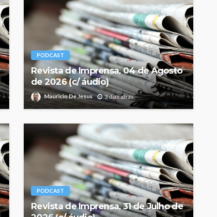
PODCAST
Revista de Imprensa, 04 de Agosto
de 2026 (c/ áudio)
Mauricio De Jesus
3 dias atrás
PODCAST
Revista de Imprensa, 31 de Julho de