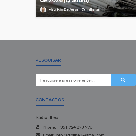
de 2026 (c/ áudio)
Mauricio De Jesus
4 dias atrás
PESQUISAR
CONTACTOS
Rádio Ilhéu
Phone:
+351 924 293 996
Email:
info.radioilheu@gmail.com