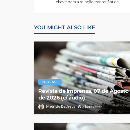
chave para a relação transatlântica
YOU MIGHT ALSO LIKE
PODCAST
Revista de Imprensa, 07 de Agosto
de 2026 (c/ áudio)
Mauricio De Jesus
3 horas atrás