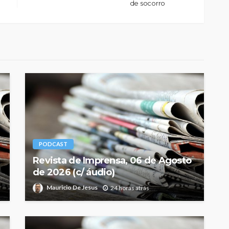
de socorro
PODCAST
Revista de Imprensa, 06 de Agosto
de 2026 (c/ áudio)
Mauricio De Jesus
24 horas atrás