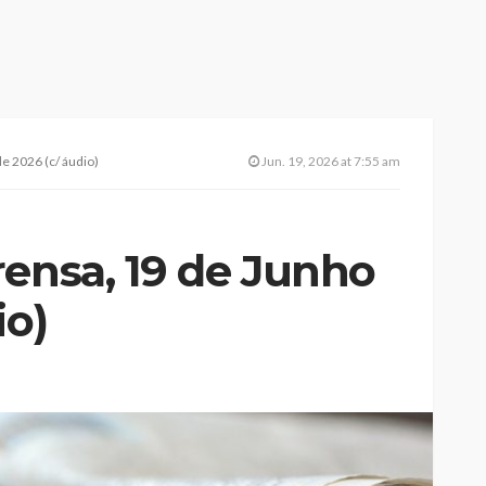
e 2026 (c/ áudio)
Jun. 19, 2026 at 7:55 am
rensa, 19 de Junho
io)