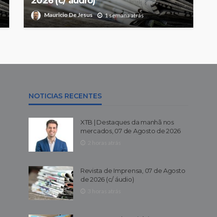
2026 (c/ áudio)
Mauricio De Jesus
1 semana atrás
NOTICIAS RECENTES
XTB | Destaques da manhã nos
mercados, 07 de Agosto de 2026
2 horas atrás
Revista de Imprensa, 07 de Agosto
de 2026 (c/ áudio)
3 horas atrás