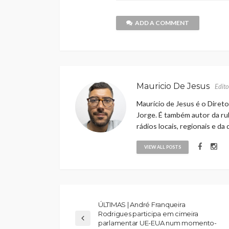
ADD A COMMENT
Mauricio De Jesus
Edito
Maurício de Jesus é o Direto
Jorge. É também autor da rub
rádios locais, regionais e da
VIEW ALL POSTS
ÚLTIMAS | André Franqueira
Rodrigues participa em cimeira
parlamentar UE-EUA num momento-