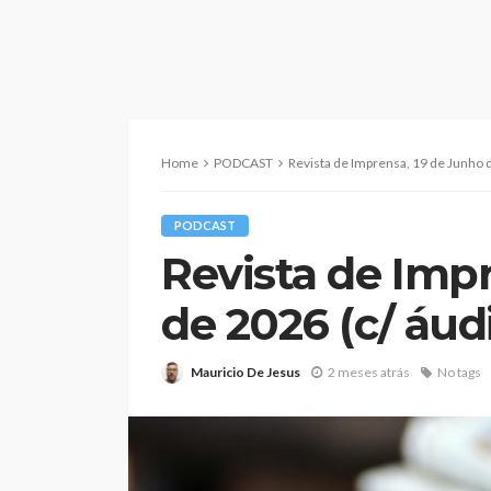
Home
PODCAST
Revista de Imprensa, 19 de Junho d
PODCAST
Revista de Imp
de 2026 (c/ áud
Mauricio De Jesus
2 meses atrás
No tags