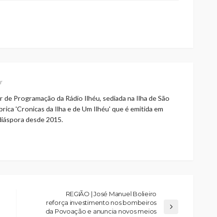
r
r de Programação da Rádio Ilhéu, sediada na Ilha de São
rica 'Cronicas da Ilha e de Um Ilhéu' que é emitida em
 diáspora desde 2015.
REGIÃO | José Manuel Bolieiro
reforça investimento nos bombeiros
da Povoação e anuncia novos meios