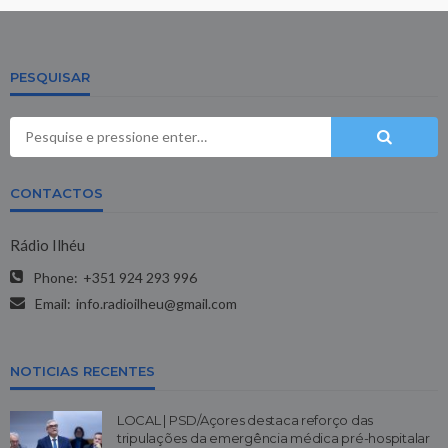
PESQUISAR
CONTACTOS
Rádio Ilhéu
Phone:
+351 924 293 996
Email:
info.radioilheu@gmail.com
NOTICIAS RECENTES
LOCAL | PSD/Açores destaca reforço das
tripulações da emergência médica pré-hospitalar