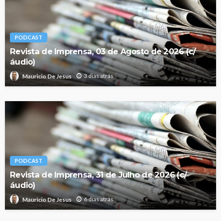
PODCAST
Revista de Imprensa, 03 de Agosto de 2026 (c/
áudio)
3 dias atrás
Mauricio De Jesus
PODCAST
Revista de Imprensa, 31 de Julho de 2026 (c/
áudio)
6 dias atrás
Mauricio De Jesus