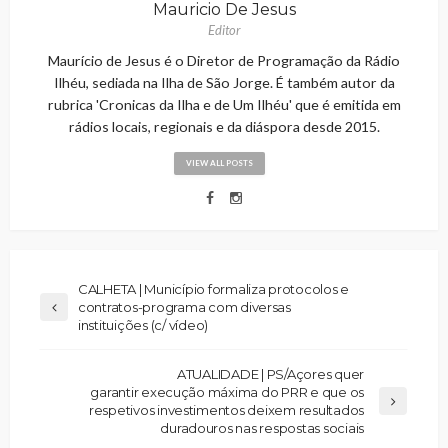
Mauricio De Jesus
Editor
Maurício de Jesus é o Diretor de Programação da Rádio
Ilhéu, sediada na Ilha de São Jorge. É também autor da
rubrica 'Cronicas da Ilha e de Um Ilhéu' que é emitida em
rádios locais, regionais e da diáspora desde 2015.
VIEW ALL POSTS
CALHETA | Município formaliza protocolos e
contratos-programa com diversas
instituições (c/ vídeo)
ATUALIDADE | PS/Açores quer
garantir execução máxima do PRR e que os
respetivos investimentos deixem resultados
duradouros nas respostas sociais